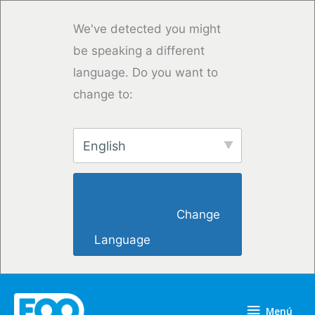
Ir
al
We've detected you might
contenido
be speaking a different
language. Do you want to
change to:
English
                        Change 
Language                    
Menú
Menú