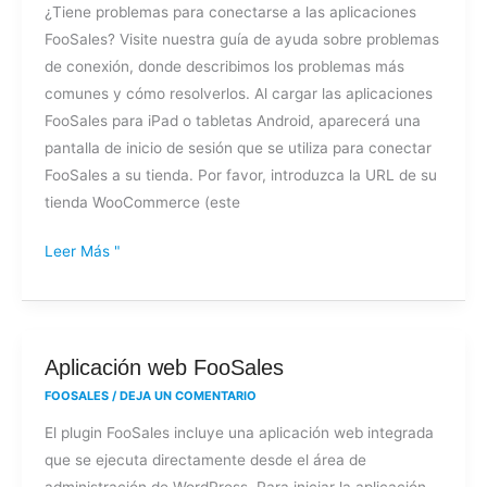
¿Tiene problemas para conectarse a las aplicaciones
to
FooSales? Visite nuestra guía de ayuda sobre problemas
your
de conexión, donde describimos los problemas más
store
comunes y cómo resolverlos. Al cargar las aplicaciones
FooSales para iPad o tabletas Android, aparecerá una
pantalla de inicio de sesión que se utiliza para conectar
FooSales a su tienda. Por favor, introduzca la URL de su
tienda WooCommerce (este
Leer Más "
Aplicación
Aplicación web FooSales
web
FOOSALES
/
DEJA UN COMENTARIO
FooSales
El plugin FooSales incluye una aplicación web integrada
que se ejecuta directamente desde el área de
administración de WordPress. Para iniciar la aplicación