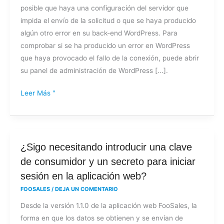
posible que haya una configuración del servidor que
de
impida el envío de la solicitud o que se haya producido
red
algún otro error en su back-end WordPress. Para
al
comprobar si se ha producido un error en WordPress
intentar
que haya provocado el fallo de la conexión, puede abrir
conectarme
su panel de administración de WordPress [...].
a
mi
Leer Más "
tienda?
¿Sigo
¿Sigo necesitando introducir una clave
necesitando
de consumidor y un secreto para iniciar
introducir
sesión en la aplicación web?
una
FOOSALES
/
DEJA UN COMENTARIO
clave
Desde la versión 1.1.0 de la aplicación web FooSales, la
de
forma en que los datos se obtienen y se envían de
consumidor