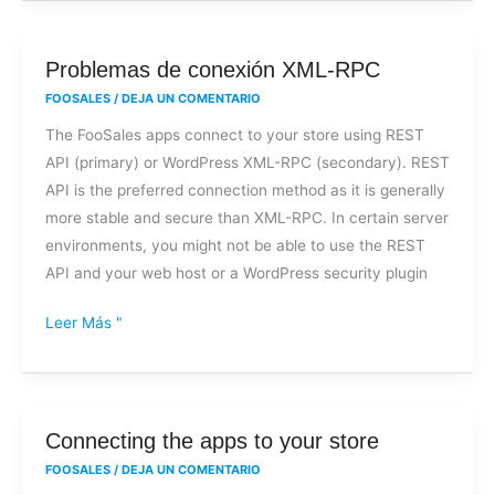
Problemas
Problemas de conexión XML-RPC
de
FOOSALES
/
DEJA UN COMENTARIO
conexión
The FooSales apps connect to your store using REST
XML-
API (primary) or WordPress XML-RPC (secondary). REST
RPC
API is the preferred connection method as it is generally
more stable and secure than XML-RPC. In certain server
environments, you might not be able to use the REST
API and your web host or a WordPress security plugin
Leer Más "
Connecting
Connecting the apps to your store
the
FOOSALES
/
DEJA UN COMENTARIO
apps