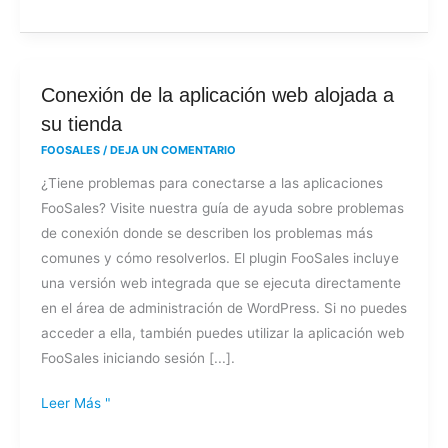
archivo
XML-
RPC?
Conexión
Conexión de la aplicación web alojada a
de
su tienda
la
FOOSALES
/
DEJA UN COMENTARIO
aplicación
¿Tiene problemas para conectarse a las aplicaciones
web
FooSales? Visite nuestra guía de ayuda sobre problemas
alojada
de conexión donde se describen los problemas más
a
comunes y cómo resolverlos. El plugin FooSales incluye
su
una versión web integrada que se ejecuta directamente
tienda
en el área de administración de WordPress. Si no puedes
acceder a ella, también puedes utilizar la aplicación web
FooSales iniciando sesión [...].
Leer Más "