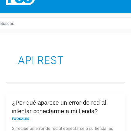
uscar
r:
API REST
¿Por
¿Por qué aparece un error de red al
qué
intentar conectarme a mi tienda?
aparece
FOOSALES
un
Si recibe un error de red al conectarse a su tienda, es
error