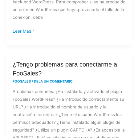
back-end WordPress. Para comprobar si se ha producido
enviar
un error en WordPress que haya provocado el fallo de la
un
conexión, debe
pedido?
Leer Más "
¿Tengo
¿Tengo problemas para conectarme a
problemas
FooSales?
para
FOOSALES
/
DEJA UN COMENTARIO
conectarme
Problemas comunes: ¿Ha instalado y activado el plugin
a
FooSales WordPress? ¿Ha introducido correctamente su
FooSales?
URL? ¿Ha introducido el nombre de usuario y la
contraseña correctos? ¿Tiene el usuario WordPress los
permisos adecuados? ¿Tiene instalado algún plugin de
seguridad? ¿Utiliza un plugin CAPTCHA? ¿Es accesible la
API REST? ¿Está su sitio instalado en un subdirectorio