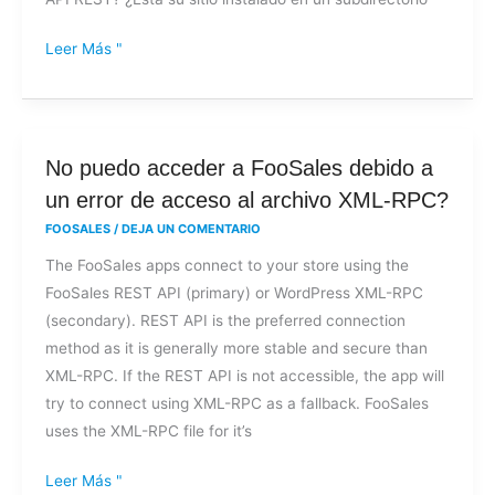
Leer Más "
No
No puedo acceder a FooSales debido a
puedo
un error de acceso al archivo XML-RPC?
acceder
FOOSALES
/
DEJA UN COMENTARIO
a
The FooSales apps connect to your store using the
FooSales
FooSales REST API (primary) or WordPress XML-RPC
debido
(secondary). REST API is the preferred connection
a
method as it is generally more stable and secure than
un
XML-RPC. If the REST API is not accessible, the app will
error
try to connect using XML-RPC as a fallback. FooSales
de
uses the XML-RPC file for it’s
acceso
al
Leer Más "