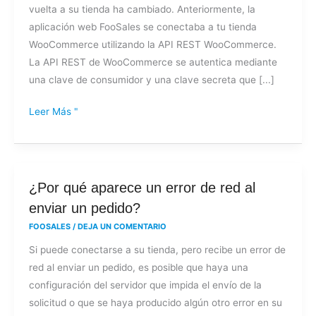
vuelta a su tienda ha cambiado. Anteriormente, la
y
aplicación web FooSales se conectaba a tu tienda
un
WooCommerce utilizando la API REST WooCommerce.
secreto
La API REST de WooCommerce se autentica mediante
para
una clave de consumidor y una clave secreta que [...]
iniciar
sesión
Leer Más "
en
la
aplicación
web?
¿Por
¿Por qué aparece un error de red al
qué
enviar un pedido?
aparece
FOOSALES
/
DEJA UN COMENTARIO
un
Si puede conectarse a su tienda, pero recibe un error de
error
red al enviar un pedido, es posible que haya una
de
configuración del servidor que impida el envío de la
red
solicitud o que se haya producido algún otro error en su
al