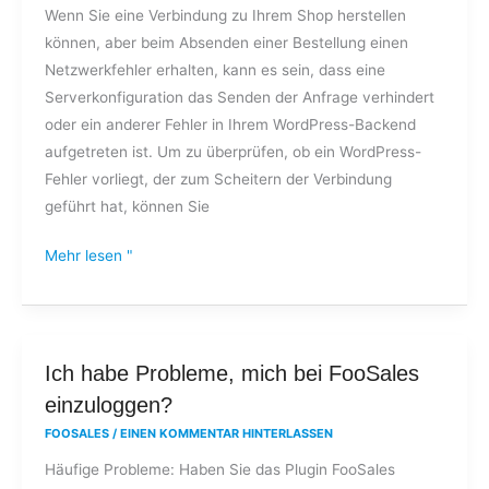
Wenn Sie eine Verbindung zu Ihrem Shop herstellen
Absenden
können, aber beim Absenden einer Bestellung einen
einer
Netzwerkfehler erhalten, kann es sein, dass eine
Bestellung
Serverkonfiguration das Senden der Anfrage verhindert
einen
oder ein anderer Fehler in Ihrem WordPress-Backend
Netzwerkfehler?
aufgetreten ist. Um zu überprüfen, ob ein WordPress-
Fehler vorliegt, der zum Scheitern der Verbindung
geführt hat, können Sie
Mehr lesen "
Ich
Ich habe Probleme, mich bei FooSales
habe
einzuloggen?
Probleme,
FOOSALES
/
EINEN KOMMENTAR HINTERLASSEN
mich
Häufige Probleme: Haben Sie das Plugin FooSales
bei