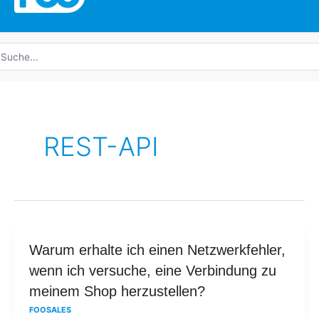
uche
ach:
REST-API
Warum
Warum erhalte ich einen Netzwerkfehler,
erhalte
wenn ich versuche, eine Verbindung zu
ich
meinem Shop herzustellen?
einen
FOOSALES
Netzwerkfehler,