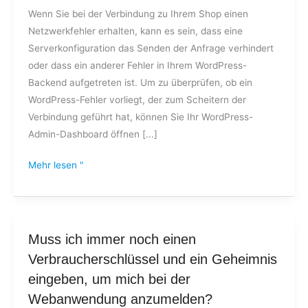
Wenn Sie bei der Verbindung zu Ihrem Shop einen
wenn
Netzwerkfehler erhalten, kann es sein, dass eine
ich
Serverkonfiguration das Senden der Anfrage verhindert
versuche,
oder dass ein anderer Fehler in Ihrem WordPress-
eine
Backend aufgetreten ist. Um zu überprüfen, ob ein
Verbindung
WordPress-Fehler vorliegt, der zum Scheitern der
zu
Verbindung geführt hat, können Sie Ihr WordPress-
meinem
Admin-Dashboard öffnen [...]
Shop
herzustellen?
Mehr lesen "
Muss
Muss ich immer noch einen
ich
Verbraucherschlüssel und ein Geheimnis
immer
eingeben, um mich bei der
noch
Webanwendung anzumelden?
einen