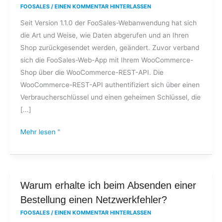
FOOSALES
/
EINEN KOMMENTAR HINTERLASSEN
Verbraucherschlüssel
Seit Version 1.1.0 der FooSales-Webanwendung hat sich
und
die Art und Weise, wie Daten abgerufen und an Ihren
ein
Shop zurückgesendet werden, geändert. Zuvor verband
Geheimnis
sich die FooSales-Web-App mit Ihrem WooCommerce-
eingeben,
Shop über die WooCommerce-REST-API. Die
um
WooCommerce-REST-API authentifiziert sich über einen
mich
Verbraucherschlüssel und einen geheimen Schlüssel, die
bei
[...]
der
Webanwendung
Mehr lesen "
anzumelden?
Warum
Warum erhalte ich beim Absenden einer
erhalte
Bestellung einen Netzwerkfehler?
ich
FOOSALES
/
EINEN KOMMENTAR HINTERLASSEN
beim