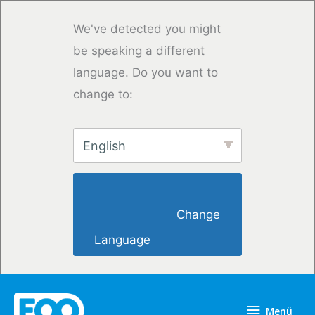
Zum
Inhalt
We've detected you might
springen
be speaking a different
language. Do you want to
change to:
English
                        Change 
Language                    
Menü
Menü