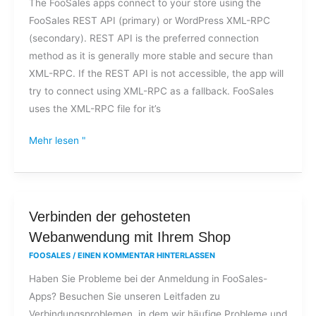
The FooSales apps connect to your store using the
RPC-
FooSales REST API (primary) or WordPress XML-RPC
Dateizugriffsfehlers
(secondary). REST API is the preferred connection
nicht
method as it is generally more stable and secure than
auf
XML-RPC. If the REST API is not accessible, the app will
FooSales
try to connect using XML-RPC as a fallback. FooSales
zugreifen?
uses the XML-RPC file for it’s
Mehr lesen "
Verbinden
Verbinden der gehosteten
der
Webanwendung mit Ihrem Shop
gehosteten
FOOSALES
/
EINEN KOMMENTAR HINTERLASSEN
Webanwendung
Haben Sie Probleme bei der Anmeldung in FooSales-
mit
Apps? Besuchen Sie unseren Leitfaden zu
Ihrem
Verbindungsproblemen, in dem wir häufige Probleme und