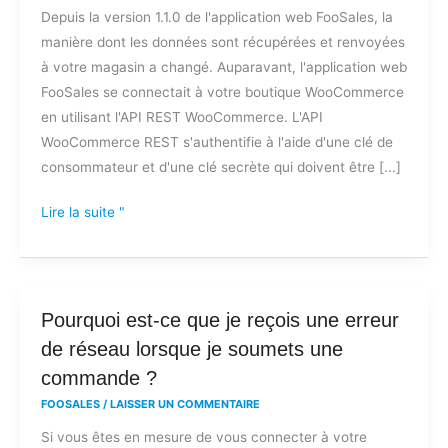
Depuis la version 1.1.0 de l'application web FooSales, la
clé
manière dont les données sont récupérées et renvoyées
de
à votre magasin a changé. Auparavant, l'application web
consommateur
FooSales se connectait à votre boutique WooCommerce
et
en utilisant l'API REST WooCommerce. L'API
un
WooCommerce REST s'authentifie à l'aide d'une clé de
secret
consommateur et d'une clé secrète qui doivent être [...]
pour
me
Lire la suite "
connecter
à
l'application
web
Pourquoi
Pourquoi est-ce que je reçois une erreur
?
est-
de réseau lorsque je soumets une
ce
commande ?
que
FOOSALES
/
LAISSER UN COMMENTAIRE
je
Si vous êtes en mesure de vous connecter à votre
reçois