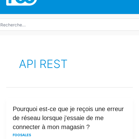
echerche
e
API REST
Pourquoi
Pourquoi est-ce que je reçois une erreur
est-
de réseau lorsque j'essaie de me
ce
connecter à mon magasin ?
que
FOOSALES
je