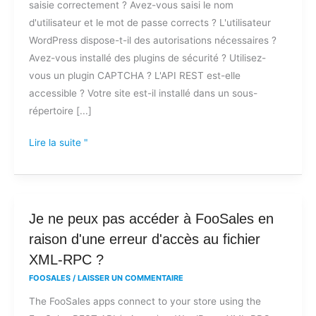
saisie correctement ? Avez-vous saisi le nom
à
d'utilisateur et le mot de passe corrects ? L'utilisateur
FooSales
WordPress dispose-t-il des autorisations nécessaires ?
?
Avez-vous installé des plugins de sécurité ? Utilisez-
vous un plugin CAPTCHA ? L'API REST est-elle
accessible ? Votre site est-il installé dans un sous-
répertoire [...]
Lire la suite "
Je
Je ne peux pas accéder à FooSales en
ne
raison d'une erreur d'accès au fichier
peux
XML-RPC ?
pas
FOOSALES
/
LAISSER UN COMMENTAIRE
accéder
The FooSales apps connect to your store using the
à