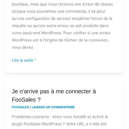
boutique, mais que vous recevez une erreur de réseau
une
lorsque vous soumettez une commande, il se peut
erreur
qu'une configuration de serveur empêche l'envoi de la
de
requête ou qu'une autre erreur se soit produite dans
réseau
votre back-end WordPress. Pour vérifier si une erreur
lorsque
WordPress est à l'origine de l'échec de la connexion,
je
vous devez
soumets
une
Lire la suite "
commande
?
Je
Je n'arrive pas à me connecter à
n'arrive
FooSales ?
pas
FOOSALES
/
LAISSER UN COMMENTAIRE
à
Problèmes courants : Avez-vous installé et activé le
me
plugin FooSales WordPress ? Votre URL a-t-elle été
connecter