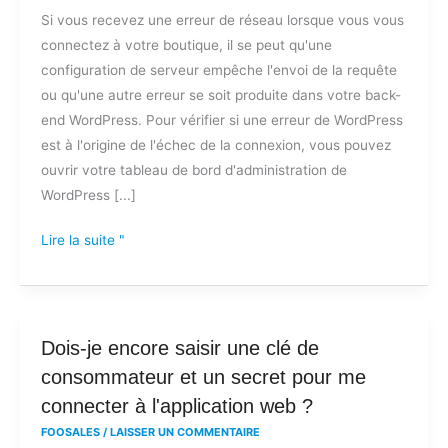
Si vous recevez une erreur de réseau lorsque vous vous
reçois
connectez à votre boutique, il se peut qu'une
une
configuration de serveur empêche l'envoi de la requête
erreur
ou qu'une autre erreur se soit produite dans votre back-
de
end WordPress. Pour vérifier si une erreur de WordPress
réseau
est à l'origine de l'échec de la connexion, vous pouvez
lorsque
ouvrir votre tableau de bord d'administration de
j'essaie
WordPress [...]
de
me
Lire la suite "
connecter
à
mon
magasin
Dois-
Dois-je encore saisir une clé de
?
je
consommateur et un secret pour me
encore
connecter à l'application web ?
saisir
FOOSALES
/
LAISSER UN COMMENTAIRE
une