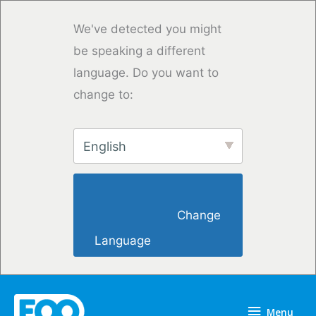
Skip
to
We've detected you might
content
be speaking a different
language. Do you want to
change to:
English
                        Change 
Language                    
Menu
Menu