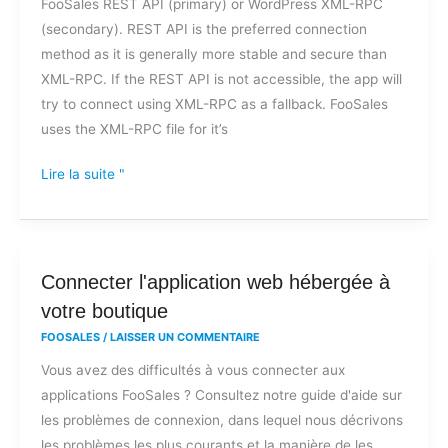
FooSales REST API (primary) or WordPress XML-RPC
FooSales
(secondary). REST API is the preferred connection
en
method as it is generally more stable and secure than
raison
XML-RPC. If the REST API is not accessible, the app will
d'une
try to connect using XML-RPC as a fallback. FooSales
erreur
uses the XML-RPC file for it’s
d'accès
au
Lire la suite "
fichier
XML-
RPC
?
Connecter
Connecter l'application web hébergée à
l'application
votre boutique
web
FOOSALES
/
LAISSER UN COMMENTAIRE
hébergée
Vous avez des difficultés à vous connecter aux
à
applications FooSales ? Consultez notre guide d'aide sur
votre
les problèmes de connexion, dans lequel nous décrivons
boutique
les problèmes les plus courants et la manière de les