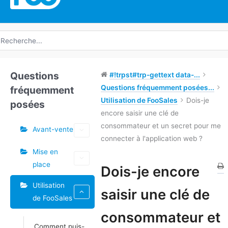
echerche
e
Questions
#!trpst#trp-gettext data-...
Questions fréquemment posées...
fréquemment
Utilisation de FooSales
Dois-je
posées
encore saisir une clé de
consommateur et un secret pour me
Avant-vente
connecter à l'application web ?
Mise en
place
Étiquettes
Dois-je encore
Utilisation
Doc
saisir une clé de
de FooSales
navigation
consommateur et
Comment puis-