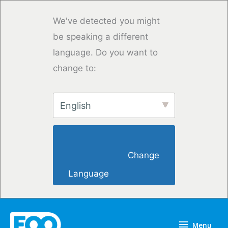
Skip
to
We've detected you might
content
be speaking a different
language. Do you want to
change to:
English
                        Change 
Language                    
Menu
Menu