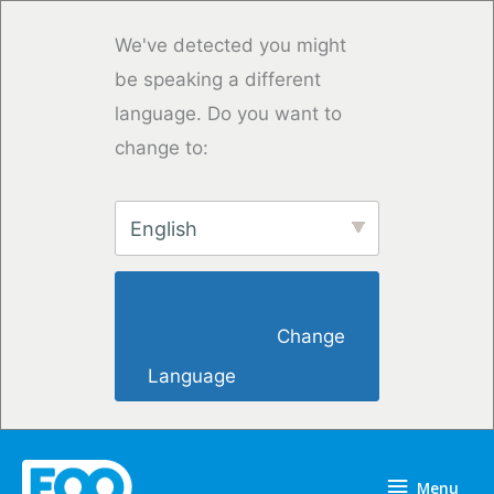
Skip
to
We've detected you might
content
be speaking a different
language. Do you want to
change to:
English
                        Change 
Language                    
Menu
Menu