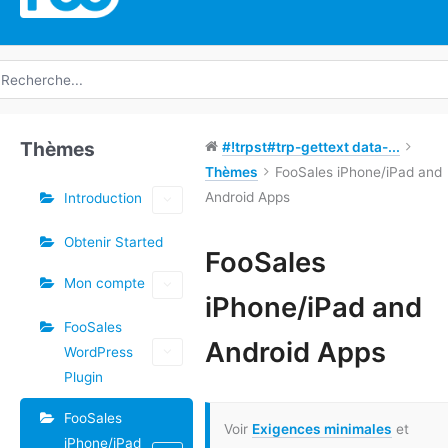
echerche
e
Thèmes
#!trpst#trp-gettext data-...
Thèmes
FooSales iPhone/iPad and
Android Apps
Introduction
Obtenir Started
Étiquettes
FooSales
Mon compte
Doc
iPhone/iPad and
navigation
FooSales
Android Apps
WordPress
Plugin
FooSales
Voir
Exigences minimales
et
iPhone/iPad