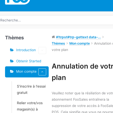
echerche
e
Thèmes
#!trpst#trp-gettext data-...
Thèmes
Mon compte
Annulation 
votre plan
Introduction
Obtenir Started
Étiquettes
Annulation de vot
Mon compte
Doc
plan
navigation
S'inscrire à l'essai
gratuit
Veuillez noter que la résiliation de vot
abonnement FooSales entraînera la
Relier votre/vos
suppression de votre accès à FooSal
magasin(s) à
POS. Cela signifie que vous ne pourr