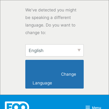
Skip
to
We've detected you might
content
be speaking a different
language. Do you want to
change to:
English
                        Change 
Language                    
Menu
Menu