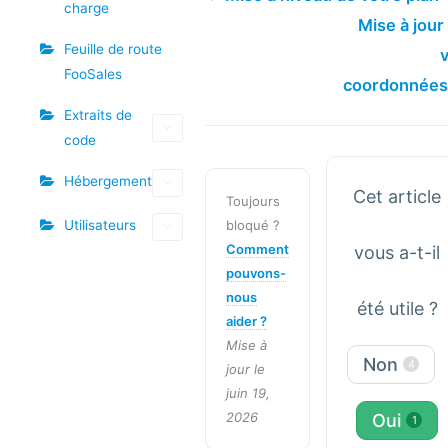
charge
Mise à jour
Feuille de route
FooSales
coordonnée
Extraits de
code
Hébergement
Cet article
Toujours
Utilisateurs
bloqué ?
Comment
vous a-t-il
pouvons-
nous
été utile ?
aider ?
Mise à
Non
4
jour le
juin 19,
2026
Oui
1