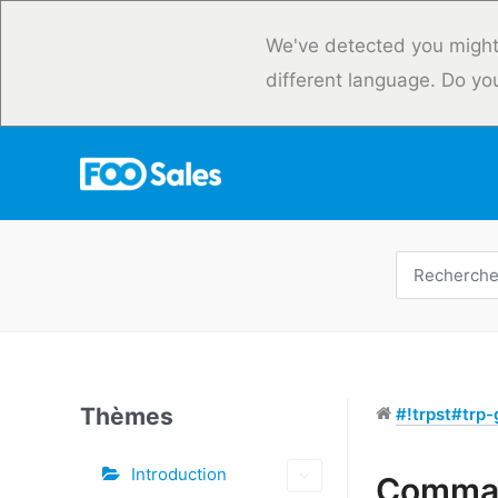
Skip
to
We've detected you might
content
different language. Do yo
Recherche
de
:
Thèmes
#!trpst#trp-g
Introduction
Étiquettes
Comma