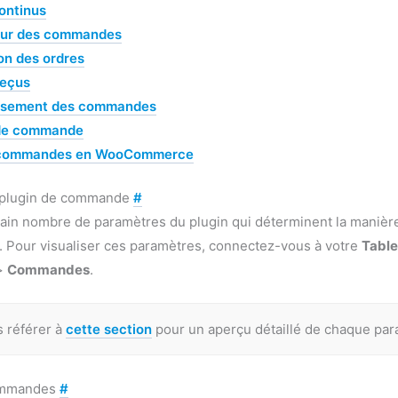
ontinus
our des commandes
on des ordres
Reçus
sement des commandes
 de commande
s commandes en WooCommerce
 plugin de commande
#
rtain nombre de paramètres du plugin qui déterminent la maniè
our visualiser ces paramètres, connectez-vous à votre
Table
>
Commandes
.
s référer à
cette section
pour un aperçu détaillé de chaque par
ommandes
#