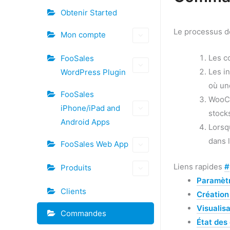
Doc
Obtenir Started
navigation
Le processus d
Mon compte
Les co
FooSales
Les i
WordPress Plugin
où un
FooSales
WooCo
iPhone/iPad and
stocks
Android Apps
Lorsq
dans l
FooSales Web App
Liens rapides
#
Produits
Paramèt
Clients
Créatio
Visualis
Commandes
État de