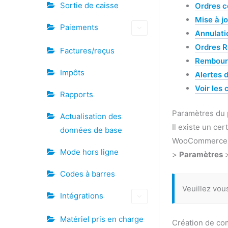
Sortie de caisse
Ordres c
Mise à j
Paiements
Annulati
Ordres 
Factures/reçus
Rembour
Impôts
Alertes
Voir le
Rapports
Paramètres du
Actualisation des
Il existe un ce
données de base
WooCommerce. P
Mode hors ligne
>
Paramètres
Codes à barres
Veuillez vou
Intégrations
Matériel pris en charge
Création de c