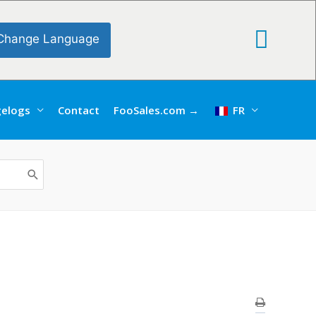
Change Language
elogs
Contact
FooSales.com →
FR