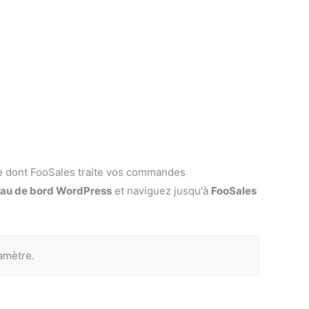
re dont FooSales traite vos commandes
au de bord WordPress
et naviguez jusqu'à
FooSales
amètre.