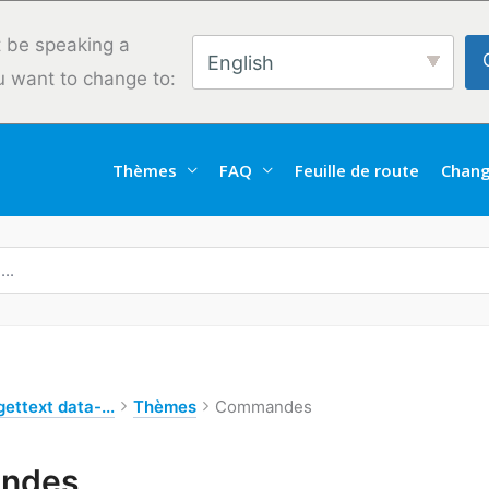
 be speaking a
English
u want to change to:
Thèmes
FAQ
Feuille de route
Chang
ettext data-...
Thèmes
Commandes
ndes