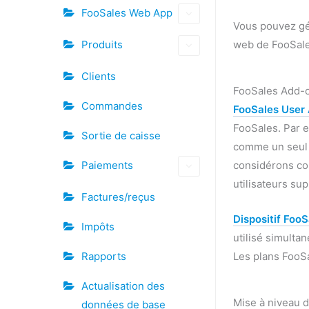
FooSales Web App
Vous pouvez gér
web de FooSale
Produits
Clients
FooSales Add-
Commandes
FooSales User
FooSales. Par e
Sortie de caisse
comme un seul "
considérons com
Paiements
utilisateurs su
Factures/reçus
Dispositif Foo
Impôts
utilisé simulta
Les plans FooSa
Rapports
Actualisation des
Mise à niveau 
données de base