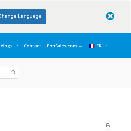
Change Language
elogs
Contact
FooSales.com →
FR