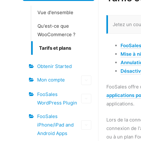
Doc
Vue d'ensemble
navigation
Jetez un cou
Qu'est-ce que
WooCommerce ?
FooSale
Tarifs et plans
Mise à n
Annulati
Obtenir Started
Désactiv
Mon compte
FooSales offre 
FooSales
applications po
WordPress Plugin
applications.
FooSales
Lors de la conn
iPhone/iPad and
connexion de l'a
Android Apps
ou à un plan Foo