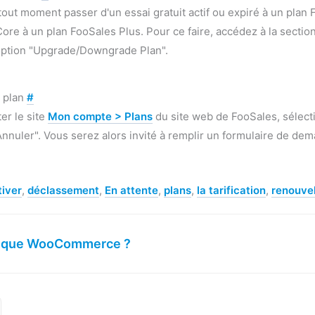
out moment passer d'un essai gratuit actif ou expiré à un pla
ore à un plan FooSales Plus. Pour ce faire, accédez à la secti
'option "Upgrade/Downgrade Plan".
n plan
#
er le site
Mon compte > Plans
du site web de FooSales, sélect
Annuler". Vous serez alors invité à remplir un formulaire de de
iver
,
déclassement
,
En attente
,
plans
,
la tarification
,
renouve
e que WooCommerce ?