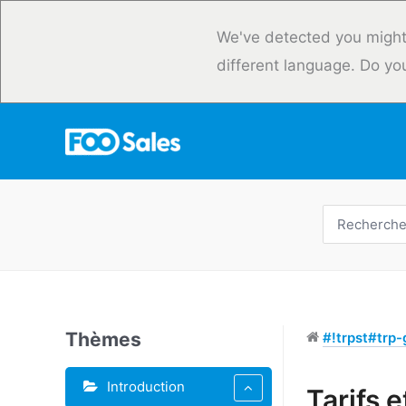
Skip
to
We've detected you might
content
different language. Do yo
Recherche
de
:
Thèmes
#!trpst#trp-g
Introduction
Étiquettes
Tarifs e