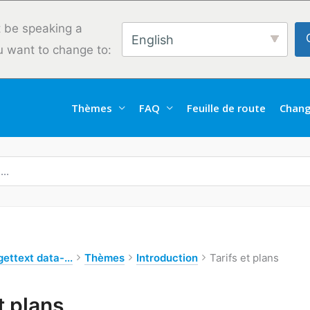
 be speaking a
English
u want to change to:
Thèmes
FAQ
Feuille de route
Chang
ettext data-...
Thèmes
Introduction
Tarifs et plans
t plans