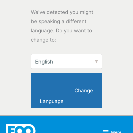
Skip
to
We've detected you might
content
be speaking a different
language. Do you want to
change to:
English
                        Change 
Language                    
Menu
Menu