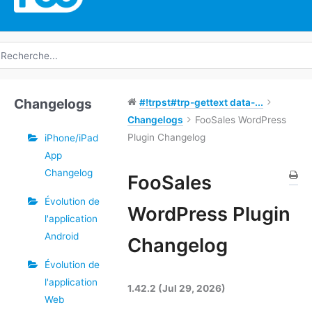
echerche
e
Changelogs
#!trpst#trp-gettext data-...
Changelogs
FooSales WordPress
Plugin Changelog
iPhone/iPad
App
Changelog
Étiquettes
FooSales
Évolution de
Doc
WordPress Plugin
l'application
navigation
Android
Changelog
Évolution de
l'application
1.42.2 (Jul 29, 2026)
Web