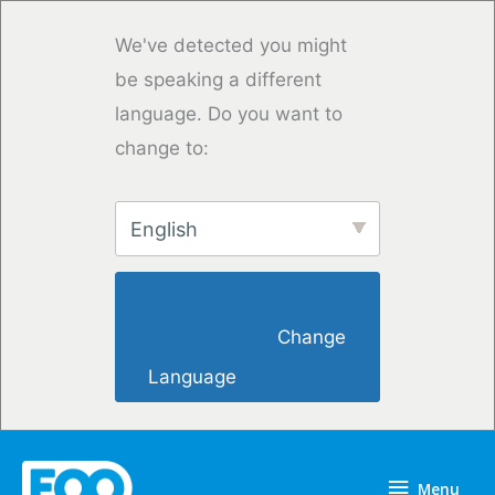
Skip
to
We've detected you might
content
be speaking a different
language. Do you want to
change to:
English
                        Change 
Language                    
Menu
Menu