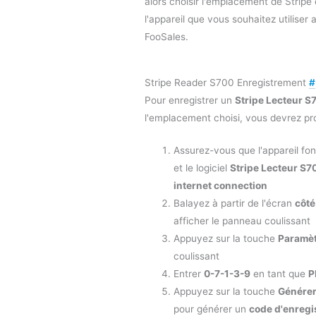
alors choisir l'emplacement de Stripe 
l'appareil que vous souhaitez utiliser 
FooSales.
Stripe Reader S700 Enregistrement
#
Pour enregistrer un
Stripe Lecteur 
l'emplacement choisi, vous devrez pr
Assurez-vous que l'appareil fo
et le logiciel
Stripe Lecteur S7
internet connection
Balayez à partir de l'écran
côt
afficher le panneau coulissant
Appuyez sur la touche
Paramè
coulissant
Entrer
0-7-1-3-9
en tant que
P
Appuyez sur la touche
Générer
pour générer un
code d'enregi