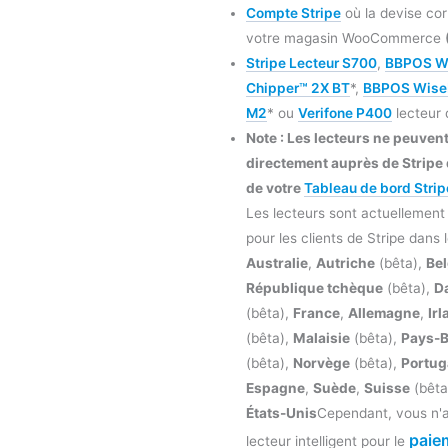
Compte Stripe
où la devise cor
votre magasin WooCommerce
Stripe Lecteur S700
,
BBPOS W
Chipper™ 2X BT
*,
BBPOS Wise
M2
* ou
Verifone P400
lecteur 
Note : Les lecteurs ne peuve
directement auprès de Stripe 
de votre
Tableau de bord Strip
Les lecteurs sont actuellement
pour les clients de Stripe dans 
Australie
,
Autriche
(bêta),
Be
République tchèque
(bêta),
D
(bêta),
France
,
Allemagne
,
Ir
(bêta),
Malaisie
(bêta),
Pays-
(bêta),
Norvège
(bêta),
Portug
Espagne
,
Suède
,
Suisse
(bêta
États-Unis
Cependant, vous n'a
paie
lecteur intelligent pour le