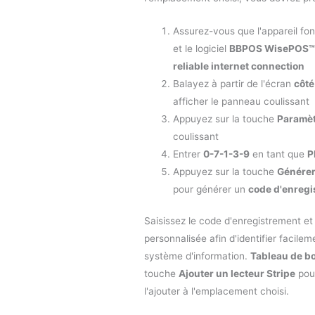
Assurez-vous que l'appareil fo
et le logiciel
BBPOS WisePOS™ 
reliable internet connection
Balayez à partir de l'écran
côt
afficher le panneau coulissant
Appuyez sur la touche
Paramè
coulissant
Entrer
0-7-1-3-9
en tant que
P
Appuyez sur la touche
Générer
pour générer un
code d'enregi
Saisissez le code d'enregistrement et
personnalisée afin d'identifier facilem
système d'information.
Tableau de bo
touche
Ajouter un lecteur Stripe
pour
l'ajouter à l'emplacement choisi.