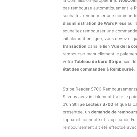
la Commission européenne.
WooCom
pas
rembourse automatiquement le
P
souhaitez rembourser une commande
d'administration de WordPress
au l
souhaitez rembourser une commande
initialement en ligne, vous devez cliq
transaction
dans le lien
Vue de la c
rembourser manuellement le paiement 
votre
Tableau de bord Stripe
puis déf
état des commandes
à
Remboursé
.
Stripe Reader S700 Remboursement
Si vous avez initialement traité le pai
d'un
Stripe Lecteur S700
et que la ca
présentée, un
demande de rembour
l'appareil connecté et l'application F
remboursement ait été effectué avec