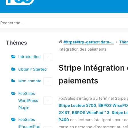
echerche
e
Thèmes
#!trpst#trp-gettext data-...
Thè
Intégration des paiements
Introduction
Étiquettes
Stripe Intégration
Obtenir Started
Doc
paiements
Mon compte
navigation
FooSales
FooSales s'intègre au terminal Stripe 
WordPress
Stripe Lecteur S700
,
BBPOS WisePO
Plugin
2X BT
,
BBPOS WisePad™ 3
,
Stripe L
FooSales
P400
des lecteurs intelligents pour c
iPhone/iPad
carte en personne directement au sein