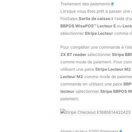
Traitement des paiements
#
Lorsque vous êtes prêt à passer une
FooSales
Sortie de caisse
à l'aide d'
BBPOS WisePOS™ Lecteur E
ou
Lect
sélectionner
Stripe Lecteur
comme mo
Pour compléter une commande à l'ai
2X BT reader
sélectionner
Stripe B
comme mode de paiement. Pour com
utilisant une paire
Stripe Lecteur M2
Lecteur M2
comme mode de paiement
commande en utilisant une paire
BBP
lecteur
sélectionner
Stripe BBPOS W
paiement.
Stripe Lecteur S700 Paiement
#