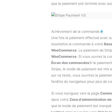
que le paiement soit terminé avec su
Achèvement de la commande
#
Une fois le paiement effectué avec s
soumettra la commande à votre
Base
WooCommerce
. Le paiement de Strip
WooCommerce
. Si vous ouvrez la 
Écran des commandes
Si le paiement
Stripe, le mode de paiement est mis e
sur ce texte, vous ouvrirez le paiemen
fenêtre du navigateur pour plus de c
Si vous naviguez vers la page
Comma
dans votre
Zone d'administration d
que le mode de paiement est marq
Lecteur
ainsi qu'un lien vers
Voir le 