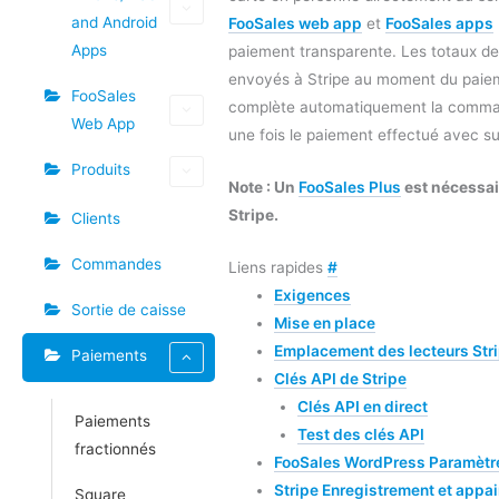
and Android
FooSales web app
et
FooSales apps
Apps
paiement transparente. Les totaux 
envoyés à Stripe au moment du paie
FooSales
complète automatiquement la com
Web App
une fois le paiement effectué avec s
Produits
Note : Un
FooSales Plus
est nécessair
Stripe.
Clients
Commandes
Liens rapides
#
Exigences
Sortie de caisse
Mise en place
Emplacement des lecteurs Str
Paiements
Clés API de Stripe
Clés API en direct
Paiements
Test des clés API
fractionnés
FooSales WordPress Paramètre
Stripe Enregistrement et appai
Square