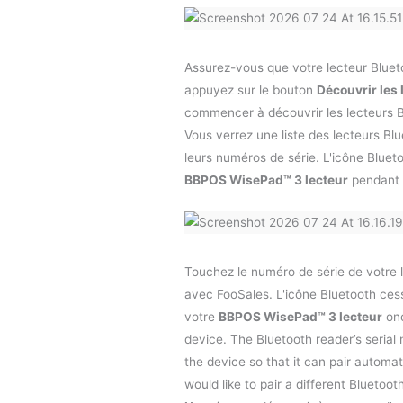
Assurez-vous que votre lecteur Blueto
appuyez sur le bouton
Découvrir les 
commencer à découvrir les lecteurs B
Vous verrez une liste des lecteurs Blu
leurs numéros de série. L'icône Blueto
BBPOS WisePad™ 3 lecteur
pendant q
Touchez le numéro de série de votre l
avec FooSales. L'icône Bluetooth cess
votre
BBPOS WisePad™ 3 lecteur
onc
device. The Bluetooth reader’s serial
the device so that it can pair automati
would like to pair a different Bluetoo