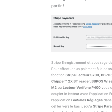
partir !
Stripe Enregistrement et appairage d
Pour effectuer un paiement à la caisse 
fonction
Stripe Lecteur S700
,
BBPOS
Chipper™ 2X BT reader,
BBPOS WiseP
M2
ou
Lecteur Verifone P400
vous d
coupler le lecteur avec l'application 
l'application
FooSales Réglages
dans l
défiler vers le bas jusqu'à
Stripe Par