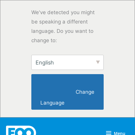
Skip
to
We've detected you might
content
be speaking a different
language. Do you want to
change to:
English
                        Change 
Language                    
Menu
Menu