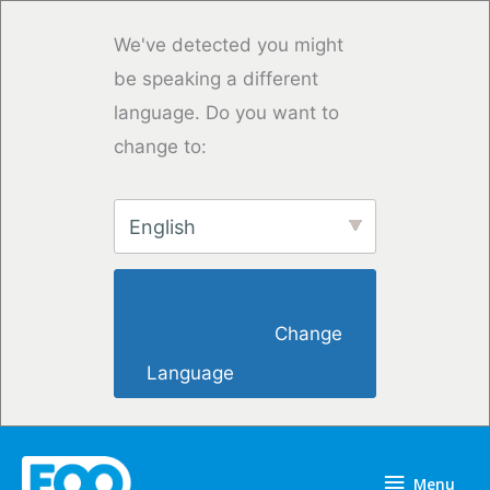
Skip
to
We've detected you might
content
be speaking a different
language. Do you want to
change to:
English
                        Change 
Language                    
Menu
Menu