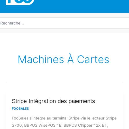
echerche
e
Machines À Cartes
Stripe
Stripe Intégration des paiements
Intégration
FOOSALES
des
FooSales s'intègre au terminal Stripe via le lecteur Stripe
paiements
S700, BBPOS WisePOS™ E, BBPOS Chipper™ 2X BT,