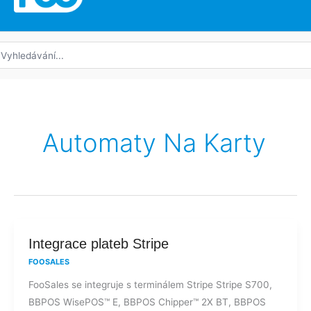
edat:
Automaty Na Karty
Integrace
Integrace plateb Stripe
plateb
FOOSALES
Stripe
FooSales se integruje s terminálem Stripe Stripe S700,
BBPOS WisePOS™ E, BBPOS Chipper™ 2X BT, BBPOS