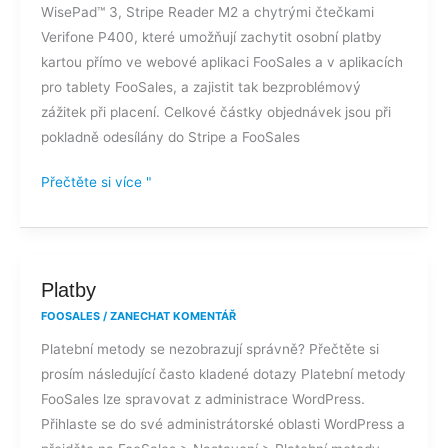
WisePad™ 3, Stripe Reader M2 a chytrými čtečkami
Verifone P400, které umožňují zachytit osobní platby
kartou přímo ve webové aplikaci FooSales a v aplikacích
pro tablety FooSales, a zajistit tak bezproblémový
zážitek při placení. Celkové částky objednávek jsou při
pokladně odesílány do Stripe a FooSales
Přečtěte si více "
Platby
Platby
FOOSALES
/
ZANECHAT KOMENTÁŘ
Platební metody se nezobrazují správně? Přečtěte si
prosím následující často kladené dotazy Platební metody
FooSales lze spravovat z administrace WordPress.
Přihlaste se do své administrátorské oblasti WordPress a