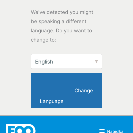
Přeskočit
na
We've detected you might
obsah
be speaking a different
language. Do you want to
change to:
English
                        Change 
Language                    
Nabídka
Nabídka