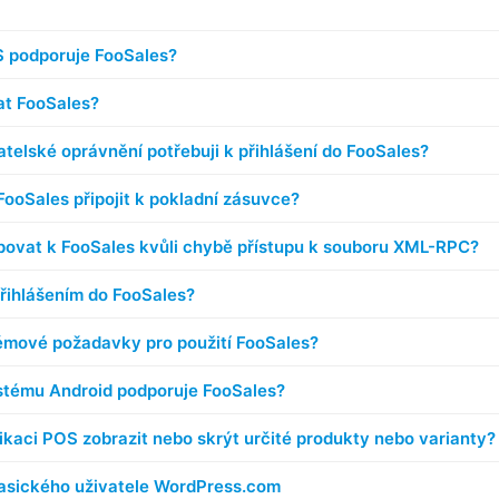
S podporuje FooSales?
at FooSales?
atelské oprávnění potřebuji k přihlášení do FooSales?
FooSales připojit k pokladní zásuvce?
ovat k FooSales kvůli chybě přístupu k souboru XML-RPC?
řihlášením do FooSales?
émové požadavky pro použití FooSales?
stému Android podporuje FooSales?
ikaci POS zobrazit nebo skrýt určité produkty nebo varianty?
lasického uživatele WordPress.com