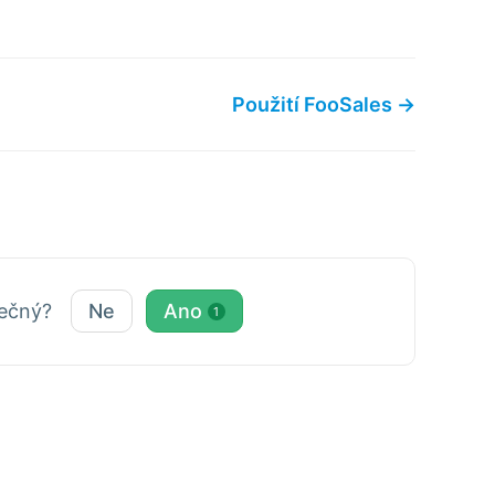
Použití FooSales →
tečný?
Ne
Ano
1