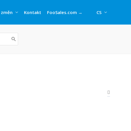
 změn
Kontakt
FooSales.com →
CS