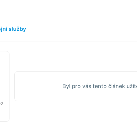
jní služby
Byl pro vás tento článek uži
no