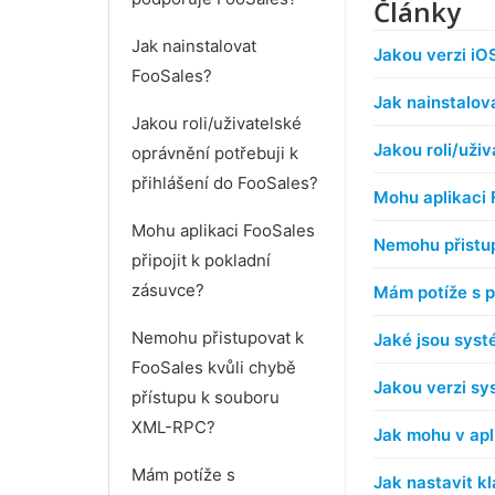
Články
Jak nainstalovat
Jakou verzi iO
FooSales?
Jak nainstalov
Jakou roli/uživatelské
Jakou roli/uživ
oprávnění potřebuji k
přihlášení do FooSales?
Mohu aplikaci 
Mohu aplikaci FooSales
Nemohu přistup
připojit k pokladní
zásuvce?
Mám potíže s p
Nemohu přistupovat k
Jaké jsou syst
FooSales kvůli chybě
Jakou verzi sy
přístupu k souboru
XML-RPC?
Jak mohu v apl
Mám potíže s
Jak nastavit k