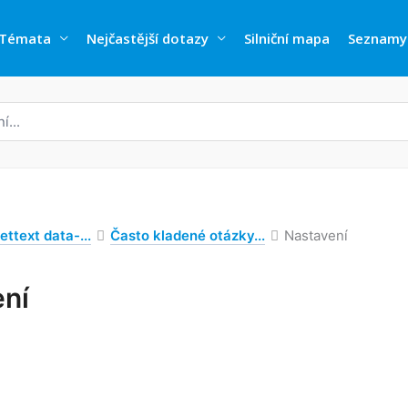
Témata
Nejčastější dotazy
Silniční mapa
Seznamy
ettext data-...
Často kladené otázky...
Nastavení
ení