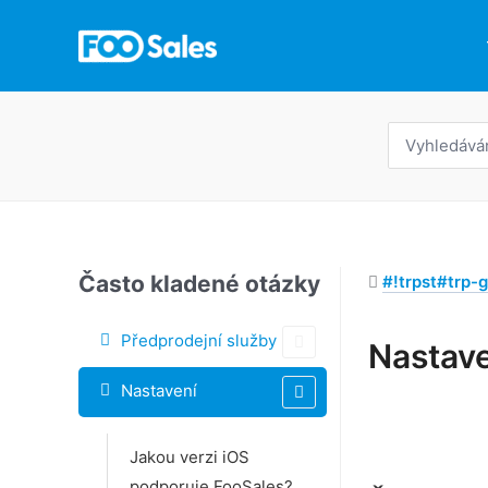
Přeskočit
na
obsah
Hledat:
Často kladené otázky
#!trpst#trp-g
Předprodejní služby
Nastav
Navigace
Nastavení
v
dokumentu
Jakou verzi iOS
podporuje FooSales?