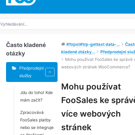
edat:
Často kladené
#!trpst#trp-gettext data-...
Čast
kladené otázky...
Předprodejní slu
otázky
Mohu používat FooSales ke správě 
webových stránek WooCommerce?
Předprodejní
služby
Štítky
Mohu používat
Jdu do toho! Kde
Navigace
FooSales ke správ
mám začít?
v
dokumentu
více webových
Zpracovává
FooSales platby
stránek
nebo se integruje
se čtečkami