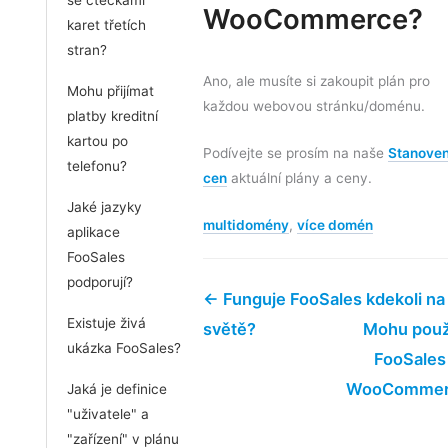
WooCommerce?
karet třetích
stran?
Ano, ale musíte si zakoupit plán pro
Mohu přijímat
každou webovou stránku/doménu.
platby kreditní
kartou po
Podívejte se prosím na naše
Stanoven
telefonu?
cen
aktuální plány a ceny.
Jaké jazyky
multidomény
,
více domén
aplikace
FooSales
podporují?
← Funguje FooSales kdekoli na
Existuje živá
světě?
Mohu použ
ukázka FooSales?
FooSales
WooCommer
Jaká je definice
"uživatele" a
"zařízení" v plánu