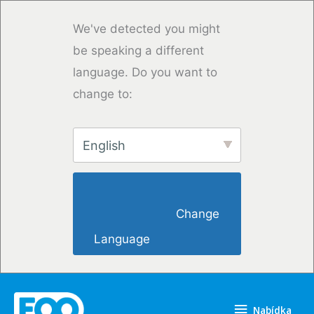
Přeskočit
na
We've detected you might
obsah
be speaking a different
language. Do you want to
change to:
English
                        Change 
Language                    
Nabídka
Nabídka