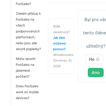
FooSales?
Získám přístup k
Byl pro vá
FooSales na
všech
Stále
podporovaných
zaseknutý?
tento člán
platformách,
Jak Vám
nebo jsou zde
můžeme
užitečný?
skryté poplatky?
pomoci?
Aktualizováno
Mohu spustit
Ne
1
Červenec 31,
FooSales na
2026
jakémkoli
Ano
počítači?
Does FooSales
work on mobile
devices?