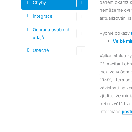
daném okamžiku
Chyby
nemůžeme ovliv
Integrace
aktualizován, j
Ochrana osobních
Rychlé odkazy
údajů
Velké mi
Obecné
Velké miniatur
Při načítání o
jsou ve vašem o
"0x0", která po
závislosti na z
zjistíte, že min
nebo zvětšit ve
informace
post