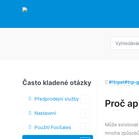
Přeskočit
na
obsah
Hledat:
Často kladené otázky
#!trpst#trp-g
Předprodejní služby
Štítky
Proč ap
Navigace
Nastavení
v
Může existovat
Použití FooSales
dokumentu
mnoha způsobům