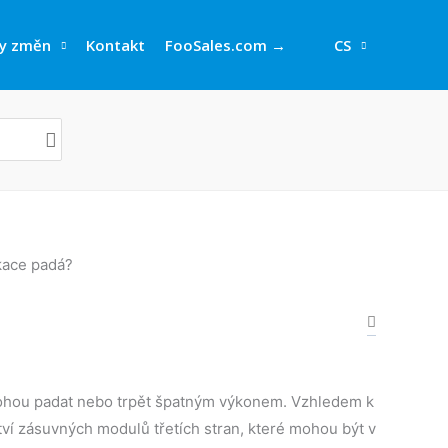
y změn
Kontakt
FooSales.com →
CS
kace padá?
mohou padat nebo trpět špatným výkonem. Vzhledem k
 zásuvných modulů třetích stran, které mohou být v