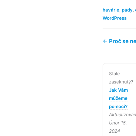
havárie
,
pády
,
WordPress
← Proč se ne
Stále
zaseknutý?
Jak Vám
můžeme
pomoci?
Aktualizová
Únor 15,
2024