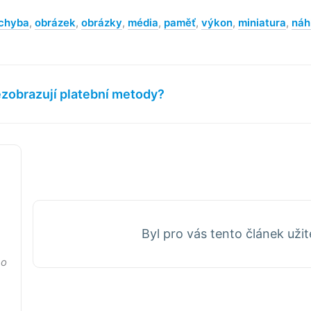
chyba
,
obrázek
,
obrázky
,
média
,
paměť
,
výkon
,
miniatura
,
náh
zobrazují platební metody?
Byl pro vás tento článek uži
no