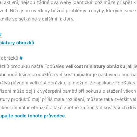
 aktivní, nejsou žádné dva weby identické, což může přispět 
nit. Níže jsou uvedeny běžné problémy a chyby, kterých jsme 
akmile se setkáme s dalšími faktory.
#
niatury obrázků
y obrázků
#
brázků produktů načte FooSales
velikost miniatury obrázku
jak j
bchodě tisíce produktů a velikost miniatur je nastavena buď na 
užívá původní velikost obrázku, je možné, že aplikace FooSales
ařízení může dojít k vyčerpání paměti při pokusu o stažení všec
iatury produktů mají příliš malé rozlišení, můžete také zvětšit ve
likost miniatur obrázků a také zpětně změnit velikost všech dřív
upujte podle tohoto průvodce
.