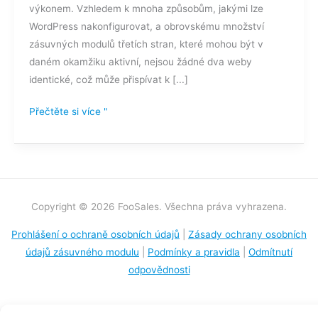
výkonem. Vzhledem k mnoha způsobům, jakými lze
WordPress nakonfigurovat, a obrovskému množství
zásuvných modulů třetích stran, které mohou být v
daném okamžiku aktivní, nejsou žádné dva weby
identické, což může přispívat k [...]
Přečtěte si více "
Copyright © 2026 FooSales. Všechna práva vyhrazena.
Prohlášení o ochraně osobních údajů
|
Zásady ochrany osobních
údajů zásuvného modulu
|
Podmínky a pravidla
|
Odmítnutí
odpovědnosti