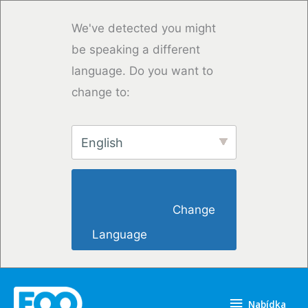
Přeskočit
na
We've detected you might
obsah
be speaking a different
language. Do you want to
change to:
English
                        Change 
Language                    
Nabídka
Nabídka