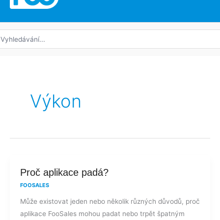
edat:
Výkon
Proč
Proč aplikace padá?
aplikace
FOOSALES
padá?
Může existovat jeden nebo několik různých důvodů, proč
aplikace FooSales mohou padat nebo trpět špatným