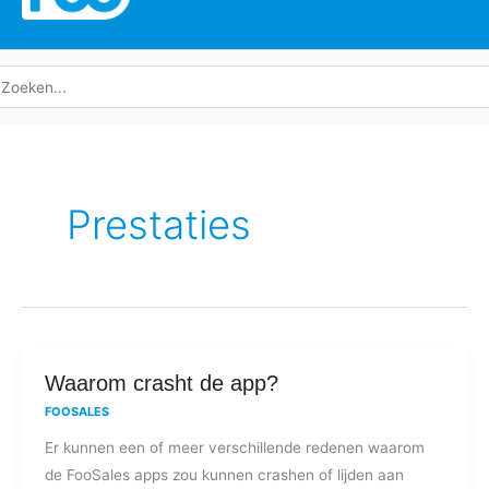
oeken
ar:
Prestaties
Waarom
Waarom crasht de app?
crasht
FOOSALES
de
Er kunnen een of meer verschillende redenen waarom
app?
de FooSales apps zou kunnen crashen of lijden aan