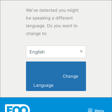
Overslaan
naar
We've detected you might
inhoud
be speaking a different
language. Do you want to
change to:
English
                        Change 
Language                    
Menu
Menu