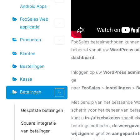
Android Apps
FooSales Web
applicatie
Producten
FooSales betaalmethoden kunnen
beheerd vanuit uw
WordPress ad
Klanten
dashboard
.
Bestellingen
Inloggen op uw
WordPress admi
Kassa
ga
naar
FooSales
>
Instellingen
>
B
Betalingen
Met behulp van het bestaande 
scherm voor het beheer van bet
Gesplitste betalingen
kunt u
in-/uitschakelen
specifiek
Square Integratie
betalingsmethoden,
de weergave
van betalingen
wijzigen
en geef ze
aangepaste ti