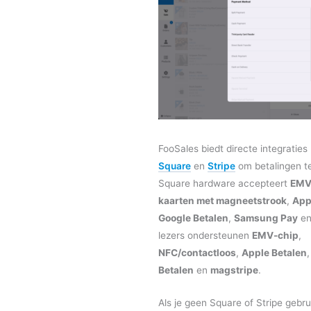
FooSales biedt directe integraties
Square
en
Stripe
om betalingen t
Square hardware accepteert
EMV
kaarten met magneetstrook
,
App
Google Betalen
,
Samsung Pay
e
lezers ondersteunen
EMV-chip
,
NFC/contactloos
,
Apple Betalen
Betalen
en
magstripe
.
Als je geen Square of Stripe gebru