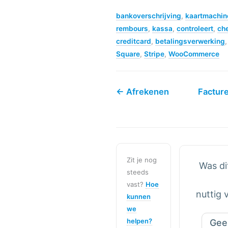
bankoverschrijving
,
kaartmachin
rembours
,
kassa
,
controleert
,
ch
creditcard
,
betalingsverwerking
Square
,
Stripe
,
WooCommerce
← Afrekenen
Factur
Zit je nog
Was dit
steeds
vast?
Hoe
nuttig 
kunnen
we
helpen?
Gee