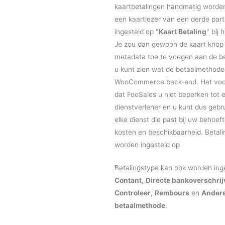
kaartbetalingen handmatig worde
een kaartlezer van een derde part
ingesteld op "
Kaart Betaling
" bij 
Je zou dan gewoon de kaart knop 
metadata toe te voegen aan de bes
u kunt zien wat de betaalmethode
WooCommerce back-end. Het voor
dat FooSales u niet beperken tot 
dienstverlener en u kunt dus geb
elke dienst die past bij uw behoef
kosten en beschikbaarheid. Betal
worden ingesteld op
Betalingstype kan ook worden ing
Contant
,
Directe bankoverschrij
Controleer
,
Rembours
en
Ander
betaalmethode
.