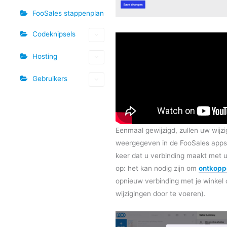
FooSales stappenplan
Codeknipsels
Hosting
Gebruikers
Eenmaal gewijzigd, zullen uw wijz
weergegeven in de FooSales apps
keer dat u verbinding maakt met u
op: het kan nodig zijn om
ontkopp
opnieuw verbinding met je winkel
wijzigingen door te voeren).