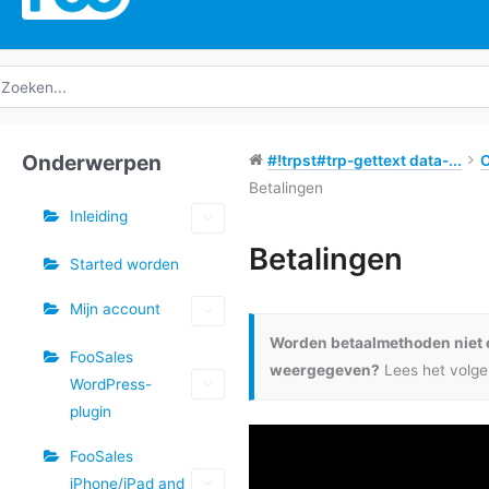
oeken
ar:
Onderwerpen
#!trpst#trp-gettext data-...
Betalingen
Inleiding
Tags
Betalingen
Started worden
Doc
Mijn account
navigatie
Worden betaalmethoden niet 
FooSales
weergegeven?
Lees het volg
WordPress-
plugin
FooSales
iPhone/iPad and