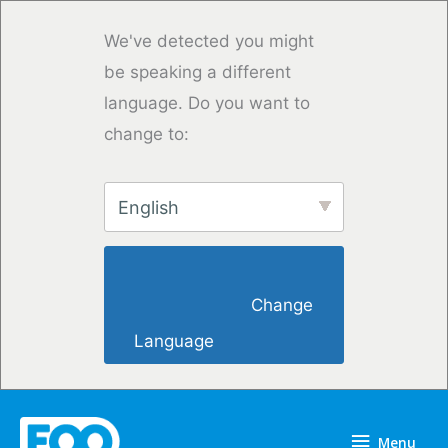
Overslaan
naar
We've detected you might
inhoud
be speaking a different
language. Do you want to
change to:
English
                        Change 
Language                    
Menu
Menu