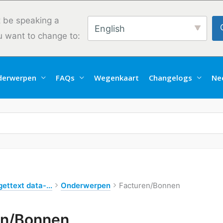
 be speaking a
English
u want to change to:
derwerpen
FAQs
Wegenkaart
Changelogs
Ne
ettext data-...
Onderwerpen
Facturen/Bonnen
en/Bonnen