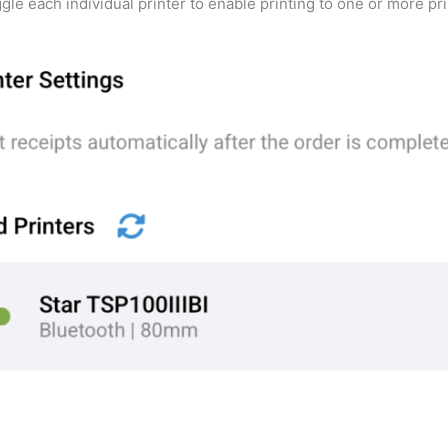
gle each individual printer to enable printing to one or more pri