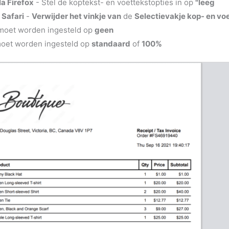
la Firefox
- Stel de koptekst- en voettekstopties in op
"leeg
 Safari
-
Verwijder het vinkje van
de
Selectievakje kop- en vo
oet worden ingesteld op
geen
oet worden ingesteld op
standaard
of
100%