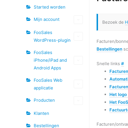
Doc
Started worden
navigatie
Mijn account
Bezoek de
H
FooSales
WordPress-plugin
Facturen/bonne
Bestellingen
sc
FooSales
iPhone/iPad and
Snelle links
#
Android Apps
Facturen
Automati
FooSales Web
Facturen
applicatie
Het logo
Producten
Het FooS
Factuurt
Klanten
Facturen/ontva
Bestellingen