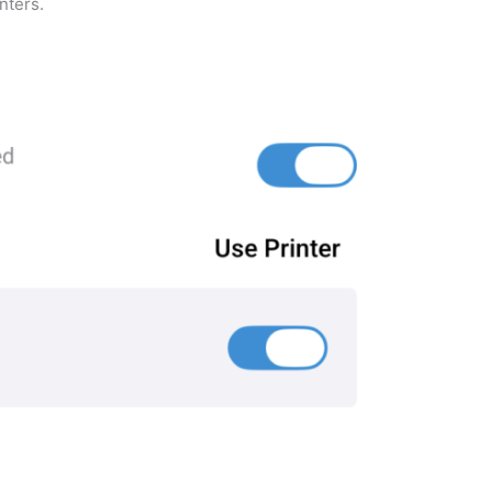
nters.