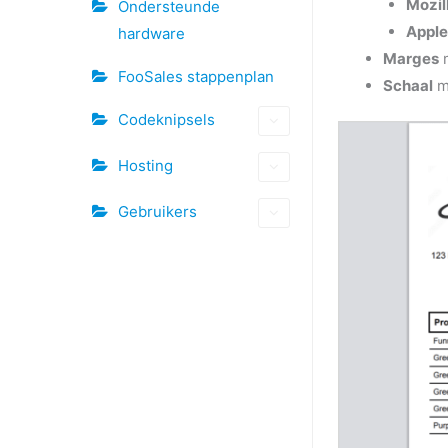
Mozil
Ondersteunde
Apple
hardware
Marges
m
FooSales stappenplan
Schaal
m
Codeknipsels
Hosting
Gebruikers