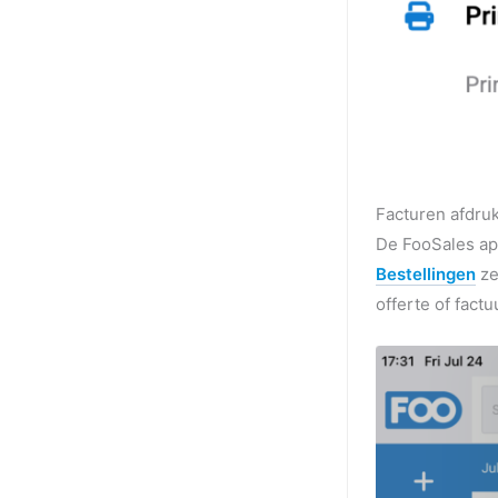
Facturen afdru
De FooSales app
Bestellingen
ze
offerte of fact