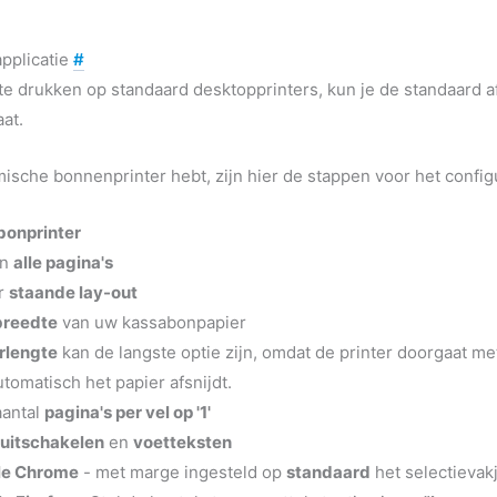
pplicatie
#
te drukken op standaard desktopprinters, kun je de standaard a
at.
mische bonnenprinter hebt, zijn hier de stappen voor het confi
bonprinter
en
alle pagina's
r
staande lay-out
breedte
van uw kassabonpapier
rlengte
kan de langste optie zijn, omdat de printer doorgaat me
tomatisch het papier afsnijdt.
aantal
pagina's per vel op '1'
uitschakelen
en
voetteksten
le Chrome
- met marge ingesteld op
standaard
het selectieva