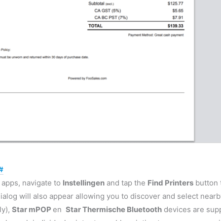
#
 apps, navigate to
Instellingen
and tap the
Find Printers
button 
ialog will also appear allowing you to discover and select nearby
ly),
Star mPOP
en
Star Thermische Bluetooth
devices are supp