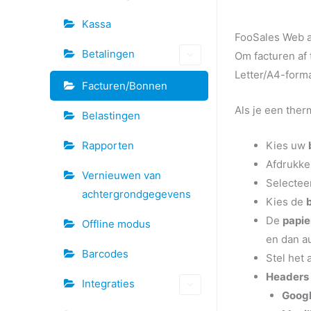
Kassa
FooSales Web a
Betalingen
Om facturen af 
Letter/A4-forma
Facturen/Bonnen
Als je een ther
Belastingen
Kies uw
Rapporten
Afdrukk
Vernieuwen van
Selectee
achtergrondgegevens
Kies de
De
papie
Offline modus
en dan au
Barcodes
Stel het 
Headers 
Integraties
Goog