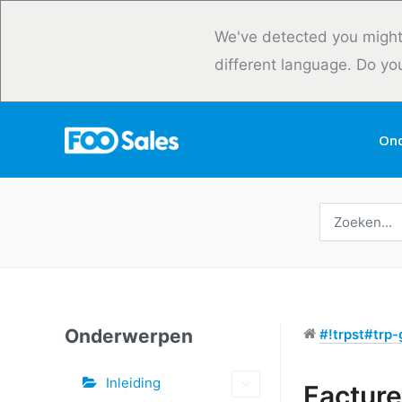
Overslaan
naar
We've detected you might
inhoud
different language. Do yo
On
Zoeken
naar:
Onderwerpen
#!trpst#trp-g
Inleiding
Tags
Factur