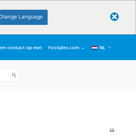
Change Language
em contact op met
FooSales.com →
NL