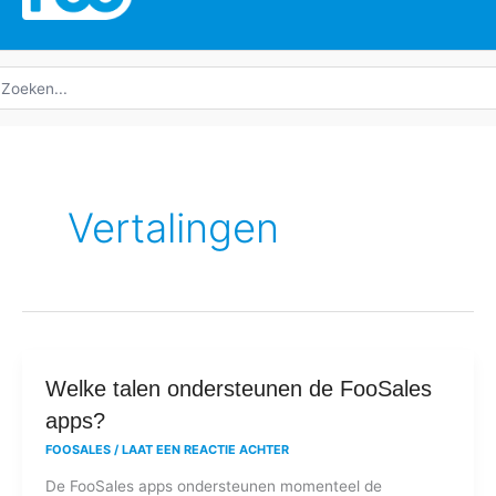
oeken
ar:
Vertalingen
Welke
Welke talen ondersteunen de FooSales
talen
apps?
ondersteunen
FOOSALES
/
LAAT EEN REACTIE ACHTER
de
De FooSales apps ondersteunen momenteel de
FooSales