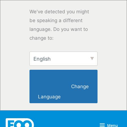
Overslaan
naar
We've detected you might
inhoud
be speaking a different
language. Do you want to
change to:
English
                        Change 
Language                    
Menu
Menu