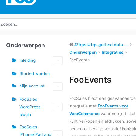
oeken
ar:
Onderwerpen
#!trpst#trp-gettext data-...
Onderwerpen
Integraties
FooEvents
Inleiding
Started worden
Tags
FooEvents
Mijn account
Doc
navigatie
FooSales biedt een geavanceerde
FooSales
integratie met
FooEvents voor
WordPress-
WooCommerce
waarmee je ticket
plugin
kunt verkopen en afdrukken, zowel
FooSales
persoon als via je website! FooSal
iPhone/iPad and