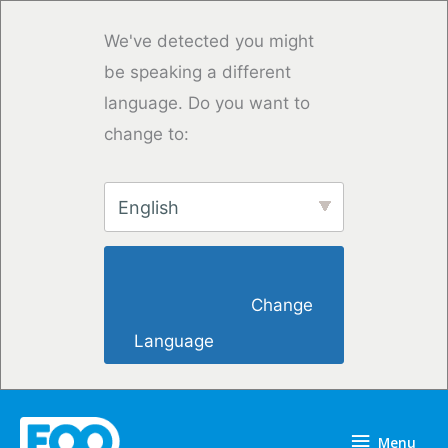
Overslaan
naar
We've detected you might
inhoud
be speaking a different
language. Do you want to
change to:
English
                        Change 
Language                    
Menu
Menu