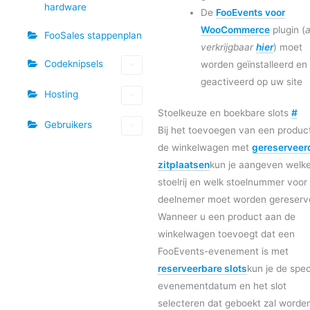
hardware
De
FooEvents voor
WooCommerce
plugin (
a
FooSales stappenplan
verkrijgbaar
hier
) moet
Codeknipsels
worden geïnstalleerd en
geactiveerd op uw site
Hosting
Stoelkeuze en boekbare slots
#
Gebruikers
Bij het toevoegen van een produc
de winkelwagen met
gereserveer
zitplaatsen
kun je aangeven welk
stoelrij en welk stoelnummer voor
deelnemer moet worden gereserv
Wanneer u een product aan de
winkelwagen toevoegt dat een
FooEvents-evenement is met
reserveerbare slots
kun je de spec
evenementdatum en het slot
selecteren dat geboekt zal worde