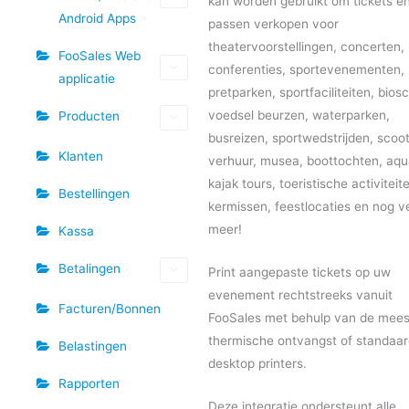
kan worden gebruikt om tickets e
Android Apps
passen verkopen voor
theatervoorstellingen, concerten,
FooSales Web
conferenties, sportevenementen,
applicatie
pretparken, sportfaciliteiten, bios
voedsel beurzen, waterparken,
Producten
busreizen, sportwedstrijden, scoo
Klanten
verhuur, musea, boottochten, aqu
kajak tours, toeristische activiteit
Bestellingen
kermissen, feestlocaties en nog v
meer!
Kassa
Betalingen
Print aangepaste tickets op uw
evenement rechtstreeks vanuit
Facturen/Bonnen
FooSales met behulp van de mees
thermische ontvangst of standaa
Belastingen
desktop printers.
Rapporten
Deze integratie ondersteunt alle