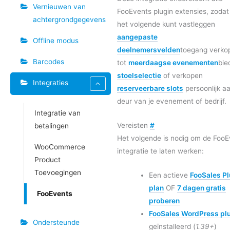
Vernieuwen van
FooEvents plugin extensies, zodat
achtergrondgegevens
het volgende kunt vastleggen
aangepaste
Offline modus
deelnemersvelden
toegang verko
Barcodes
tot
meerdaagse evenementen
bie
stoelselectie
of verkopen
Integraties
reserveerbare slots
persoonlijk a
deur van je evenement of bedrijf.
Integratie van
Vereisten
#
betalingen
Het volgende is nodig om de FooE
WooCommerce
integratie te laten werken:
Product
Toevoegingen
Een actieve
FooSales Pl
plan
OF
7 dagen gratis
FooEvents
proberen
FooSales WordPress pl
Ondersteunde
geïnstalleerd (
1.39+
)