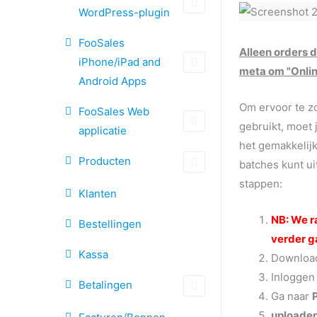
WordPress-plugin
FooSales
Alleen orders d
iPhone/iPad and
meta om "Onlin
Android Apps
Om ervoor te zo
FooSales Web
gebruikt, moet 
applicatie
het gemakkelij
Producten
batches kunt ui
stappen:
Klanten
NB: We r
Bestellingen
verder g
Kassa
Downlo
Inloggen
Betalingen
Ga naar
uploade