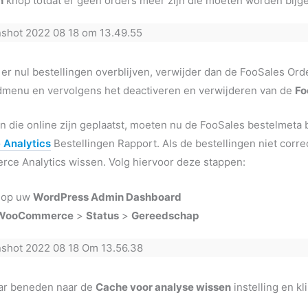
n
knop totdat er geen orders meer zijn die moeten worden bijg
er nul bestellingen overblijven, verwijder dan de FooSales Ord
dmenu en vervolgens het deactiveren en verwijderen van de
Fo
en die online zijn geplaatst, moeten nu de FooSales bestelmet
Analytics
Bestellingen Rapport. Als de bestellingen niet cor
e Analytics wissen. Volg hiervoor deze stappen:
 op uw
WordPress Admin Dashboard
WooCommerce
>
Status
>
Gereedschap
aar beneden naar de
Cache voor analyse wissen
instelling en kl