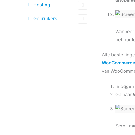
uitvoere
Hosting
Gebruikers
Wanneer 
het hoof
Alle bestelling
WooCommerce 
van WooCommerc
Inloggen
Ga naar
Scroll n