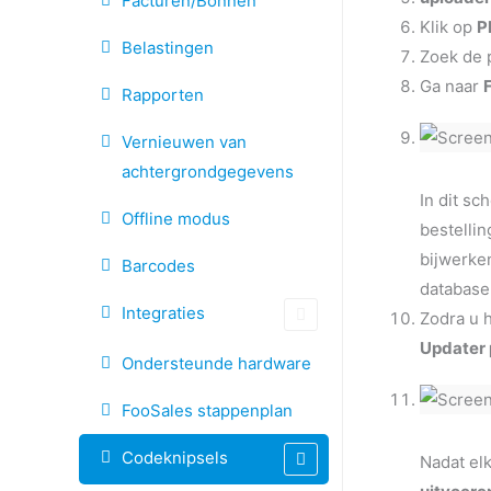
Facturen/Bonnen
Klik op
P
Belastingen
Zoek de 
Ga naar
Rapporten
Vernieuwen van
achtergrondgegevens
In dit s
Offline modus
bestellin
bijwerken
Barcodes
database 
Integraties
Zodra u 
Updater 
Ondersteunde hardware
FooSales stappenplan
Codeknipsels
Nadat el