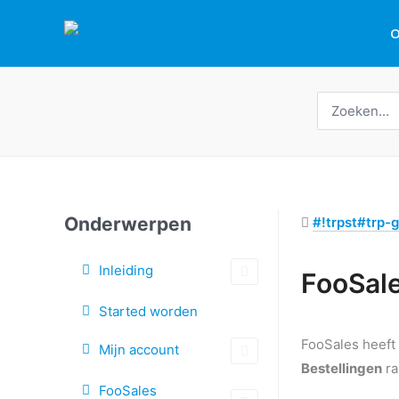
Overslaan
O
naar
inhoud
Zoeken
naar:
Onderwerpen
#!trpst#trp-g
Inleiding
Tags
FooSale
Started worden
FooSales heeft 
Mijn account
Bestellingen
ra
FooSales