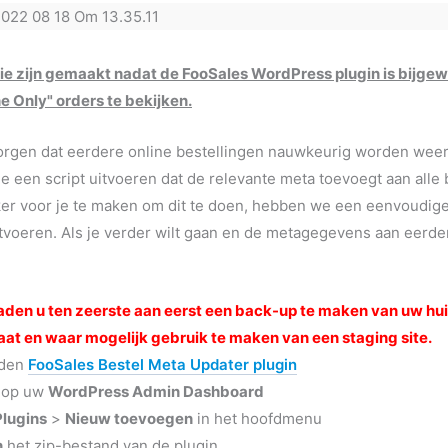
ie zijn gemaakt nadat de FooSales WordPress plugin is bijgewe
e Only" orders te bekijken.
rgen dat eerdere online bestellingen nauwkeurig worden weerge
je een script uitvoeren dat de relevante meta toevoegt aan alle 
ker voor je te maken om dit te doen, hebben we een eenvoudige
tvoeren. Als je verder wilt gaan en de metagegevens aan eerde
aden u ten zeerste aan eerst een back-up te maken van uw h
aat en waar mogelijk gebruik te maken van een staging site.
aden
FooSales Bestel Meta Updater plugin
 op uw
WordPress Admin Dashboard
Plugins
>
Nieuw toevoegen
in het hoofdmenu
n
het zip-bestand van de plugin