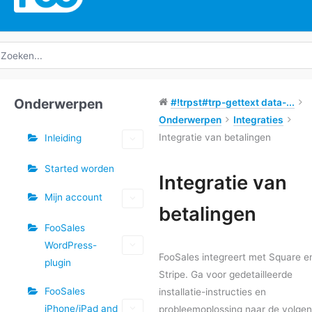
oeken
ar:
Onderwerpen
#!trpst#trp-gettext data-...
Onderwerpen
Integraties
Integratie van betalingen
Inleiding
Started worden
Integratie van
Mijn account
Doc
betalingen
navigatie
FooSales
WordPress-
FooSales integreert met Square e
plugin
Stripe. Ga voor gedetailleerde
FooSales
installatie-instructies en
iPhone/iPad and
probleemoplossing naar de volge