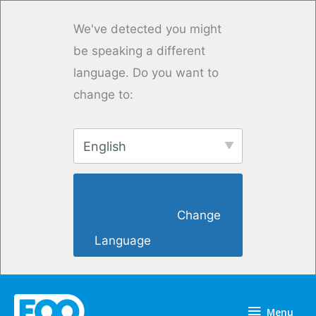
Overslaan
naar
We've detected you might
inhoud
be speaking a different
language. Do you want to
change to:
English
                        Change 
Language                    
Menu
Menu