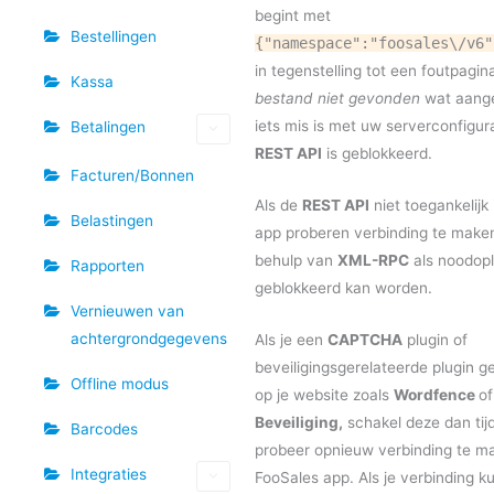
begint met
Bestellingen
{"namespace":"foosales\/v6"
in tegenstelling tot een foutpagin
Kassa
bestand niet gevonden
wat aange
iets mis is met uw serverconfigura
Betalingen
REST API
is geblokkeerd.
Facturen/Bonnen
Als de
REST API
niet toegankelijk 
Belastingen
app proberen verbinding te make
behulp van
XML-RPC
als noodopl
Rapporten
geblokkeerd kan worden.
Vernieuwen van
achtergrondgegevens
Als je een
CAPTCHA
plugin of
beveiligingsgerelateerde plugin ge
Offline modus
op je website zoals
Wordfence
of
Beveiliging,
schakel deze dan tijde
Barcodes
probeer opnieuw verbinding te m
Integraties
FooSales app. Als je verbinding k