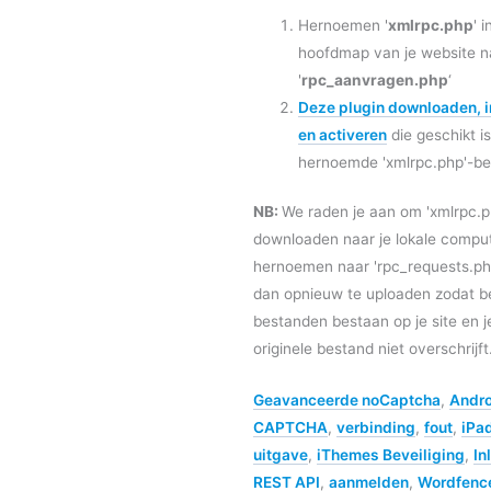
Hernoemen '
xmlrpc.php
' 
hoofdmap van je website n
'
rpc_aanvragen.php
‘
Deze plugin downloaden, i
en activeren
die geschikt i
hernoemde 'xmlrpc.php'-b
NB:
We raden je aan om 'xmlrpc.p
downloaden naar je lokale comput
hernoemen naar 'rpc_requests.ph
dan opnieuw te uploaden zodat b
bestanden bestaan op je site en j
originele bestand niet overschrijft
Geavanceerde noCaptcha
,
Andro
CAPTCHA
,
verbinding
,
fout
,
iPa
uitgave
,
iThemes Beveiliging
,
In
REST API
,
aanmelden
,
Wordfenc