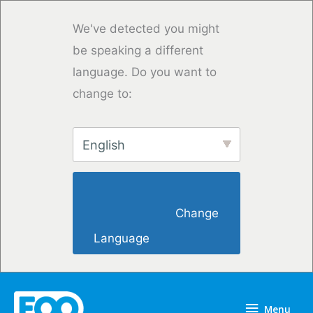
Overslaan
naar
We've detected you might
inhoud
be speaking a different
language. Do you want to
change to:
English
                        Change 
Language                    
Menu
Menu