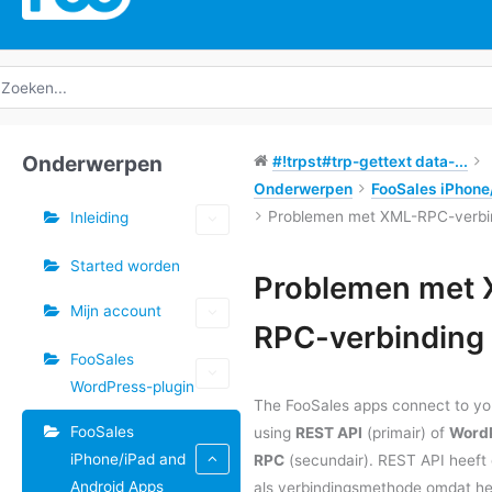
oeken
ar:
Onderwerpen
#!trpst#trp-gettext data-...
Onderwerpen
FooSales iPhone/
Problemen met XML-RPC-verbi
Inleiding
Started worden
Tags
Problemen met 
Mijn account
Doc
RPC-verbinding
navigatie
FooSales
WordPress-plugin
The FooSales apps connect to yo
FooSales
using
REST API
(primair) of
Word
iPhone/iPad and
RPC
(secundair). REST API heeft
Android Apps
als verbindingsmethode omdat he