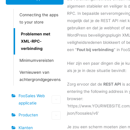
algemeen stabieler en veiliger is
RPC. In bepaalde serveromgeving
Connecting the apps
mogelijk dat je de REST API niet 
to your store
gebruiken en dat je webhost of e
Problemen met
WordPress beveiligingsplugin X
XML-RPC-
veiligheidsredenen blokkeert of b
verbinding
een "
Fout bij verbinding
" in FooS
Minimumvereisten
Hier zijn een paar dingen die je k
als je je in deze situatie bevindt:
Vernieuwen van
achtergrondgegevens
Zorg ervoor dat de
REST API
is a
entering the following address in
FooSales Web
browser:
applicatie
‘https://www.YOURWEBSITE.com
json/foosales/v6’
Producten
Je zou een scherm moeten zien m
Klanten