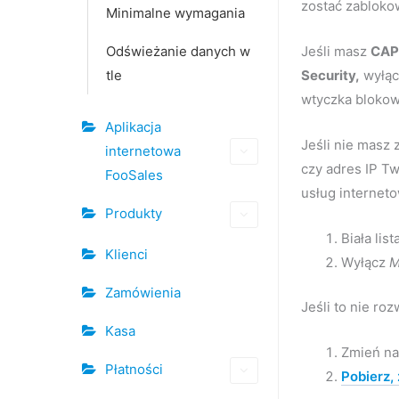
zostać zabloko
Minimalne wymagania
Odświeżanie danych w
Jeśli masz
CA
tle
Security,
wyłącz
wtyczka blokow
Aplikacja
Jeśli nie masz
internetowa
czy adres IP T
FooSales
usług internet
Produkty
Biała lis
Klienci
Wyłącz
M
Zamówienia
Jeśli to nie r
Kasa
Zmień na
Płatności
Pobierz,