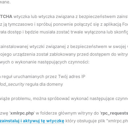
wane.
PTCHA
wtyczka lub wtyczka związana z bezpieczeństwem zainst
 ją tymczasowo i spróbuj ponownie połączyć się z aplikacją FooS
ała dostęp i będzie musiała zostać trwale wyłączona lub skonf
 zainstalowanej wtyczki związanej z bezpieczeństwem w swojej 
wojego urządzenia został zablokowany przed dostępem do witryn
owych o wykonanie następujących czynności:
ta reguł uruchamianych przez Twój adres IP
od_security
reguła dla domeny
ozwiąże problemu, można spróbować wykonać następujące czynn
zwę '
xmlrpc.php
' w folderze głównym witryny do '
rpc_request
 zainstaluj i aktywuj tę wtyczkę
który obsługuje plik "xmlrpc.p