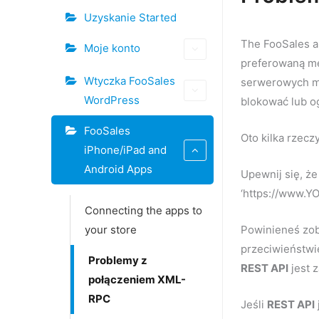
Nawigacja
Uzyskanie Started
po
The FooSales a
Moje konto
dokumencie
preferowaną me
Wtyczka FooSales
serwerowych mo
WordPress
blokować lub o
FooSales
Oto kilka rzecz
iPhone/iPad and
Android Apps
Upewnij się, że
‘https://www.Y
Connecting the apps to
your store
Powinieneś zob
przeciwieństwie
Problemy z
REST API
jest 
połączeniem XML-
RPC
Jeśli
REST API