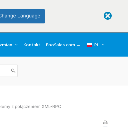
Change Language
 zmian
Kontakt
FooSales.com →
PL
blemy z połączeniem XML-RPC