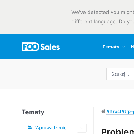
Przejdź
do
We've detected you might
treści
different language. Do yo
Tematy
N
Wyszukaj:
Tematy
#!trpst#trp-g
Wprowadzenie
Tagi
Proble