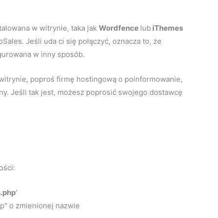
alowana w witrynie, taka jak
Wordfence
lub
iThemes
ales. Jeśli uda ci się połączyć, oznacza to, że
igurowana w inny sposób.
witrynie, poproś firmę hostingową o poinformowanie,
y. Jeśli tak jest, możesz poprosić swojego dostawcę
ości:
s.php
‘
hp" o zmienionej nazwie