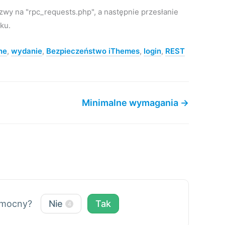
zwy na "rpc_requests.php", a następnie przesłanie
iku.
ne
,
wydanie
,
Bezpieczeństwo iThemes
,
login
,
REST
Minimalne wymagania →
pomocny?
Nie
Tak
4