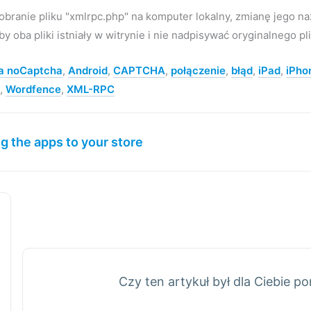
branie pliku "xmlrpc.php" na komputer lokalny, zmianę jego na
y oba pliki istniały w witrynie i nie nadpisywać oryginalnego pl
 noCaptcha
,
Android
,
CAPTCHA
,
połączenie
,
błąd
,
iPad
,
iPho
,
Wordfence
,
XML-RPC
 the apps to your store
Czy ten artykuł był dla Ciebie 