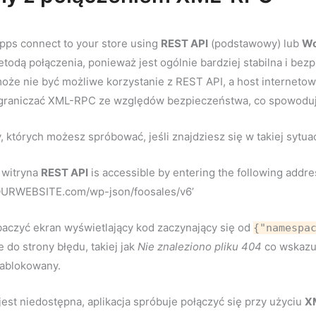
pps connect to your store using
REST API
(podstawowy) lub
Wo
todą połączenia, ponieważ jest ogólnie bardziej stabilna i be
że nie być możliwe korzystanie z REST API, a host internet
graniczać XML-RPC ze względów bezpieczeństwa, co spowoduj
y, których możesz spróbować, jeśli znajdziesz się w takiej sytuac
 witryna
REST API
is accessible by entering the following addr
OURWEBSITE.com/wp-json/foosales/v6’
aczyć ekran wyświetlający kod zaczynający się od
{"namespa
 do strony błędu, takiej jak
Nie znaleziono pliku 404
co wskazuj
zablokowany.
jest niedostępna, aplikacja spróbuje połączyć się przy użyciu
X