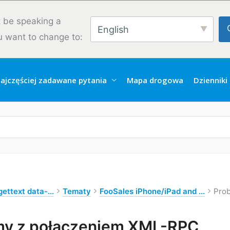
 be speaking a
English
u want to change to:
ajczęściej zadawane pytania
Mapa drogowa
Dzienniki
ettext data-...
Tematy
FooSales iPhone/iPad and ...
Pro
my z połączeniem XML-RPC