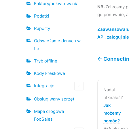
Faktury/pokwitowania
NB:
Zalecamy po
go ponownie, ab
Podatki
Raporty
Zaawansowana
API
,
zaloguj się
Odświeżanie danych w
tle
← Connecting
Tryb offline
Kody kreskowe
Integracje
Nadal
utknąłeś?
Obsługiwany sprzęt
Jak
Mapa drogowa
możemy
FooSales
pomóc?
Aktualizacja