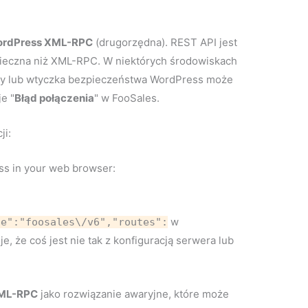
rdPress XML-RPC
(drugorzędna). REST API jest
zpieczna niż XML-RPC. W niektórych środowiskach
owy lub wtyczka bezpieczeństwa WordPress może
e "
Błąd połączenia
" w FooSales.
ji:
ess in your web browser:
w
ce":"foosales\/v6","routes":
e, że coś jest nie tak z konfiguracją serwera lub
ML-RPC
jako rozwiązanie awaryjne, które może