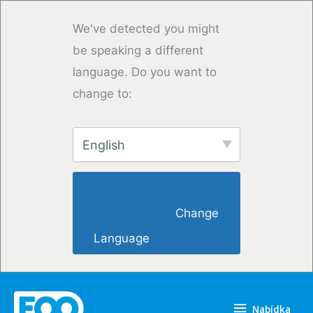
Přeskočit
na
We've detected you might
obsah
be speaking a different
language. Do you want to
change to:
English
                        Change 
Language                    
Nabídka
Nabídka