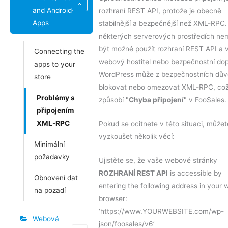
and Android
rozhraní REST API, protože je obecně
Apps
stabilnější a bezpečnější než XML-RPC.
některých serverových prostředích ne
být možné použít rozhraní REST API a 
Connecting the
webový hostitel nebo bezpečnostní do
apps to your
WordPress může z bezpečnostních dů
store
blokovat nebo omezovat XML-RPC, co
Problémy s
způsobí "
Chyba připojení
" v FooSales.
připojením
XML-RPC
Pokud se ocitnete v této situaci, můžet
vyzkoušet několik věcí:
Minimální
požadavky
Ujistěte se, že vaše webové stránky
ROZHRANÍ REST API
is accessible by
Obnovení dat
entering the following address in your 
na pozadí
browser:
‘https://www.YOURWEBSITE.com/wp-
Webová
json/foosales/v6’