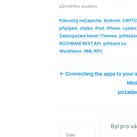
původního souboru.
Pokročilý noCaptcha
,
Android
,
CAPT
připojení
,
chyba
,
iPad
,
iPhone
,
vydání
Zabezpečení témat iThemes
,
přihláše
ROZHRANÍ REST API
,
přihlásit se
,
Wordfence
,
XML-RPC
← Connecting the apps to your 
Min
požada
Byl pro vá
Stále