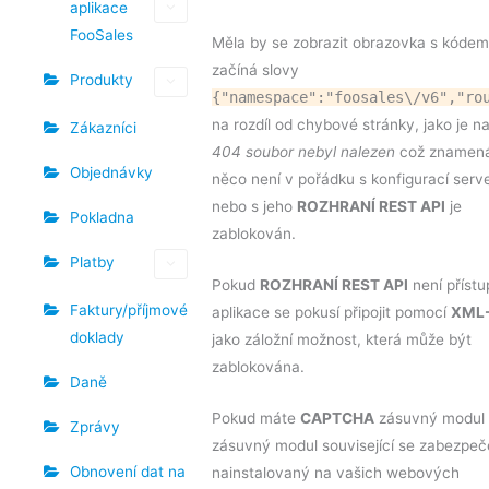
aplikace
FooSales
Měla by se zobrazit obrazovka s kódem
začíná slovy
Produkty
{"namespace":"foosales\/v6","ro
na rozdíl od chybové stránky, jako je na
Zákazníci
404 soubor nebyl nalezen
což znamená
Objednávky
něco není v pořádku s konfigurací serv
nebo s jeho
ROZHRANÍ REST API
je
Pokladna
zablokován.
Platby
Pokud
ROZHRANÍ REST API
není přístu
Faktury/příjmové
aplikace se pokusí připojit pomocí
XML
doklady
jako záložní možnost, která může být
zablokována.
Daně
Pokud máte
CAPTCHA
zásuvný modul
Zprávy
zásuvný modul související se zabezpe
Obnovení dat na
nainstalovaný na vašich webových