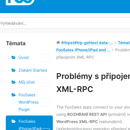
edat:
Témata
#!trpst#trp-gettext data-...
Témat
FooSales iPhone/iPad and ...
Problém
připojením XML-RPC
Úvod
Získání Started
Štítky
Problémy s připoje
Můj účet
Navigace
XML-RPC
v
FooSales
dokumentu
WordPress
The FooSales apps connect to your sto
Plugin
using
ROZHRANÍ REST API
(primární) 
FooSales
WordPress XML-RPC
(sekundární).
iPhone/iPad
Upřednostňovanou metodou připojení j