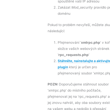
spouštěné vaší IP adresou
Zakázat
Mod_security
pravidlo p
doménu
Pokud to problém nevyřeší, můžete zku
následující:
Přejmenování '
xmlrpc.php
' v ko
složce vašich webových stránek
'
rpc_requests.php
‘
Stáhněte, nainstalujte a aktivujt
plugin
který je určen pro
přejmenovaný soubor 'xmlrpc.php
POZN:
Doporučujeme stáhnout soubor
'xmlrpc.php' do místního počítače,
přejmenovat jej na 'rpc_requests.php' a
jej znovu nahrát, aby oba soubory exis
na vašem webu a nedošlo k přepsání