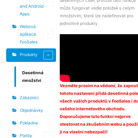
desetinných čísel, protože tato funkce
and Android
může fungovat vedle položek s celým
Apps
množstvím, které lze nadefinovat pro
jednotlivé produkty.
Webová
aplikace
FooSales
Produkty
Desetinná
množství
Vezměte prosím na vědomí, že zapnut
tohoto nastavení přidá desetinná pol
Zákazníci
všech vašich produktů v FooSales i d
vašeho internetového obchodu.
Objednávky
Doporučujeme tuto funkci nejprve
Pokladna
otestovat na zkušebním webu a použí
ji na vlastní nebezpečí!
Platby