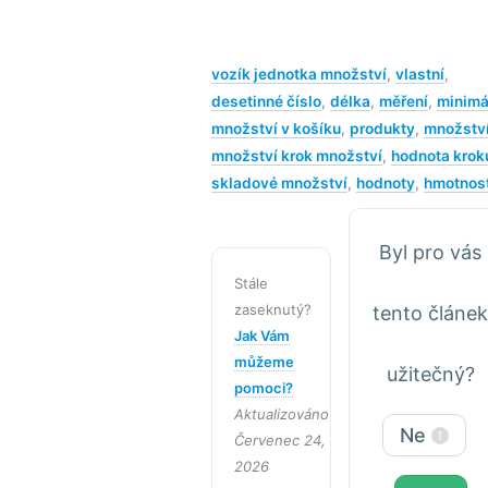
vozík jednotka množství
,
vlastní
,
desetinné číslo
,
délka
,
měření
,
minimá
množství v košíku
,
produkty
,
množstv
množství krok množství
,
hodnota krok
skladové množství
,
hodnoty
,
hmotnos
Byl pro vás
Stále
zaseknutý?
tento článe
Jak Vám
můžeme
užitečný?
pomoci?
Aktualizováno
Ne
1
Červenec 24,
2026