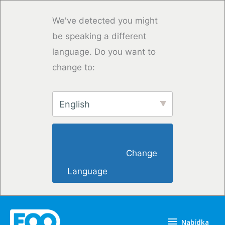
Přeskočit
na
We've detected you might
obsah
be speaking a different
language. Do you want to
change to:
English
                        Change 
Language                    
Nabídka
Nabídka