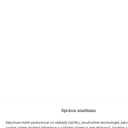
Správa souhlasu
Abychom mohli poskytovat co nejlepší zážitky, používáme technologie, jako
cookie, které ukládají informace o zařízení a/nebo k nim přistupují. Souhlas s