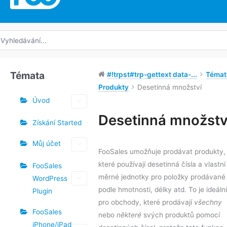
edat:
Témata
#!trpst#trp-gettext data-...
Témat
Produkty
Desetinná množství
Úvod
Štítky
Desetinná množstv
Získání Started
Můj účet
FooSales umožňuje prodávat produkty,
které používají desetinná čísla a vlastní
FooSales
měrné jednotky pro položky prodávané
WordPress
podle hmotnosti, délky atd. To je ideální
Plugin
pro obchody, které prodávají
všechny
FooSales
nebo
některé
svých produktů pomocí
iPhone/iPad