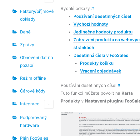
Rychlé odkazy
#
Faktury/příjmové
Používání desetinných čísel
doklady
Výchozí hodnoty
Daně
Jedinečné hodnoty produktu
Zobrazení produktu na webovýc
Zprávy
stránkách
Desetinná čísla v FooSales
Obnovení dat na
Produkty košíku
pozadí
Vracení objednávek
Režim offline
Používání desetinných čísel
#
Čárové kódy
Tuto funkci můžete povolit na
Karta
Produkty
v
Nastavení pluginu FooSal
Integrace
Podporovaný
hardware
Plán FooSales