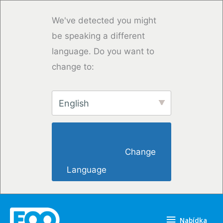
Přeskočit
na
We've detected you might
obsah
be speaking a different
language. Do you want to
change to:
English
                        Change 
Language                    
Nabídka
Nabídka