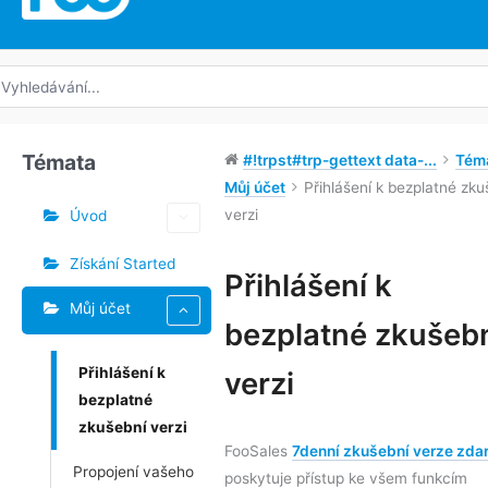
edat:
Témata
#!trpst#trp-gettext data-...
Tém
Můj účet
Přihlášení k bezplatné zku
verzi
Úvod
Získání Started
Štítky
Přihlášení k
Můj účet
Navigace
bezplatné zkušeb
v
Přihlášení k
dokumentu
verzi
bezplatné
zkušební verzi
FooSales
7denní zkušební verze zda
Propojení vašeho
poskytuje přístup ke všem funkcím