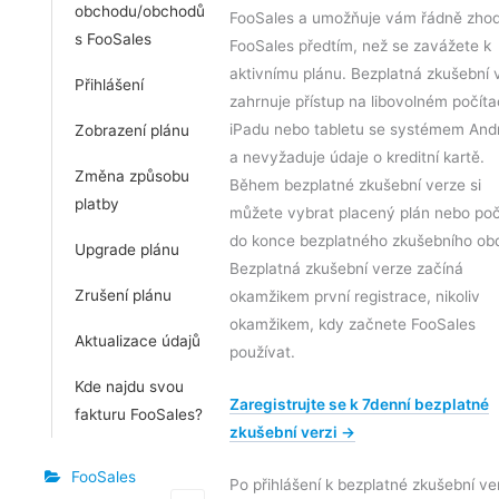
obchodu/obchodů
FooSales a umožňuje vám řádně zhod
s FooSales
FooSales předtím, než se zavážete k
aktivnímu plánu. Bezplatná zkušební 
Přihlášení
zahrnuje přístup na libovolném počíta
iPadu nebo tabletu se systémem And
Zobrazení plánu
a nevyžaduje údaje o kreditní kartě.
Změna způsobu
Během bezplatné zkušební verze si
platby
můžete vybrat placený plán nebo po
do konce bezplatného zkušebního obd
Upgrade plánu
Bezplatná zkušební verze začíná
Zrušení plánu
okamžikem první registrace, nikoliv
okamžikem, kdy začnete FooSales
Aktualizace údajů
používat.
Kde najdu svou
Zaregistrujte se k 7denní bezplatné
fakturu FooSales?
zkušební verzi →
FooSales
Po přihlášení k bezplatné zkušební ver