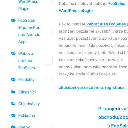
WordPress
třeba nainstalovat aplikaci
FooSales
Plugin
WordPress plugin
.
FooSales
Pokud nemáte
vybrat plán FooSales
iPhone/iPad
skončení bezplatné zkušební verze b
and Android
váš účet pozastaven a aplikace FooS
Apps
nebudete moci dále používat, dokud s
nezakoupíte placený tarif. Pokud si 
Webová
bezplatné zkušební verze nezvolíte
aplikace
cenový plán, nemusíte podnikat žádn
FooSales
kroky ke zrušení účtu FooSales.
Produkty
zkušební verze zdarma
,
registrace
Zákazníci
Objednávky
Propojení va
Pokladna
obchodu/ob
s FooSal
Platby