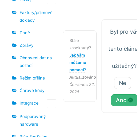
Faktury/příjmové
doklady
Byl pro vá
Daně
Stále
Zprávy
zaseknutý?
tento člán
Jak Vám
Obnovení dat na
můžeme
užitečný?
pozadí
pomoci?
Aktualizováno
Režim offline
Ne
Červenec 22,
Čárové kódy
2026
Ano
6
Integrace
Podporovaný
hardware
Plán FooSales