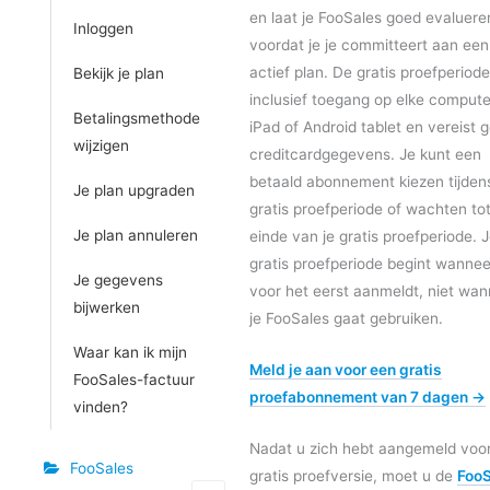
en laat je FooSales goed evaluere
Inloggen
voordat je je committeert aan een
actief plan. De gratis proefperiode
Bekijk je plan
inclusief toegang op elke compute
Betalingsmethode
iPad of Android tablet en vereist 
wijzigen
creditcardgegevens. Je kunt een
betaald abonnement kiezen tijdens
Je plan upgraden
gratis proefperiode of wachten to
Je plan annuleren
einde van je gratis proefperiode. 
gratis proefperiode begint wanneer
Je gegevens
voor het eerst aanmeldt, niet wa
bijwerken
je FooSales gaat gebruiken.
Waar kan ik mijn
Meld je aan voor een gratis
FooSales-factuur
proefabonnement van 7 dagen →
vinden?
Nadat u zich hebt aangemeld voo
FooSales
gratis proefversie, moet u de
FooS