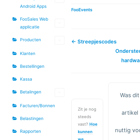
Android Apps
FooEvents
FooSales Web
applicatie
Producten
← Streepjescodes
Onderste
Klanten
hardwa
Bestellingen
Kassa
Betalingen
Was dit
Facturen/Bonnen
Zit je nog
artikel
steeds
Belastingen
vast?
Hoe
nuttig vo
Rapporten
kunnen
we