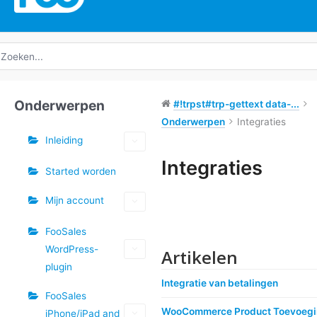
oeken
ar:
Onderwerpen
#!trpst#trp-gettext data-...
Onderwerpen
Integraties
Inleiding
Integraties
Started worden
Doc
Mijn account
navigatie
FooSales
WordPress-
Artikelen
plugin
Integratie van betalingen
FooSales
WooCommerce Product Toevoeg
iPhone/iPad and