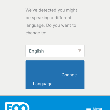
Overslaan
naar
We've detected you might
inhoud
be speaking a different
language. Do you want to
change to:
English
                        Change 
Language                    
Menu
Menu