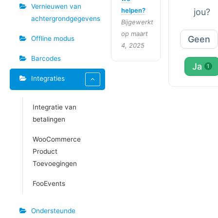
Vernieuwen van
helpen?
jou?
achtergrondgegevens
Bijgewerkt
op maart
Geen
Offline modus
4, 2025
Barcodes
Ja
1
Integraties
Integratie van
betalingen
WooCommerce
Product
Toevoegingen
FooEvents
Ondersteunde