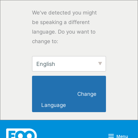
Overslaan
naar
We've detected you might
inhoud
be speaking a different
language. Do you want to
change to:
English
                        Change 
Language                    
Menu
Menu