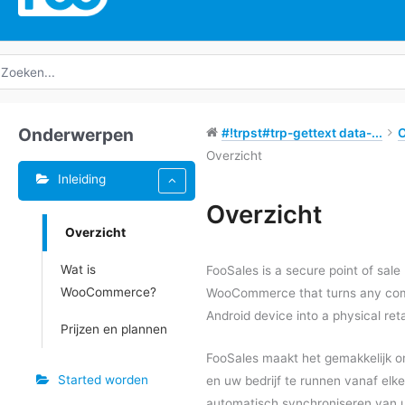
oeken
ar:
Onderwerpen
#!trpst#trp-gettext data-...
Overzicht
Inleiding
Tags
Overzicht
Overzicht
Doc
navigatie
Wat is
FooSales is a secure point of sale
WooCommerce?
WooCommerce that turns any comp
Android device into a physical reta
Prijzen en plannen
FooSales maakt het gemakkelijk 
Started worden
en uw bedrijf te runnen vanaf elke 
automatisch synchroniseren va