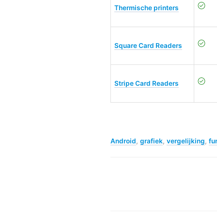
Thermische printers
Square Card Readers
Stripe Card Readers
Android
,
grafiek
,
vergelijking
,
fu