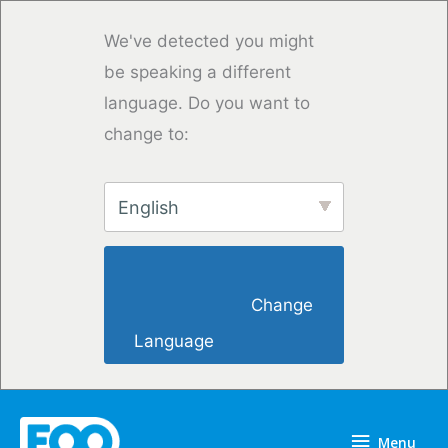
Vai
al
We've detected you might
contenuto
be speaking a different
language. Do you want to
change to:
English
                        Change 
Language                    
Menu
Menu