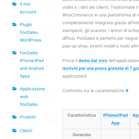
Il mio
ordini e i dati dei clienti. Trasformate 
account
WooCommerce in una piattaforma di ve
completamente integrata grazie all'int
Plugin
stampanti, gli scanner, i lettori di sched
FooSales
diffusi. FooSales è perfetto per negozi 
WordPress
pop-up shop, eventi mobili e molti altri
FooSales
iPhone/iPad
Prova il
demo dal vivo
dell'applicazio
and Android
iscriviti per una prova gratuita di 7 gi
Apps
applicazioni!
Applicazione
Confronto tra le caratteristiche
#
web
FooSales
Caratteristica
iPhone/iPad
Ap
Prodotti
App
Clienti
Generale