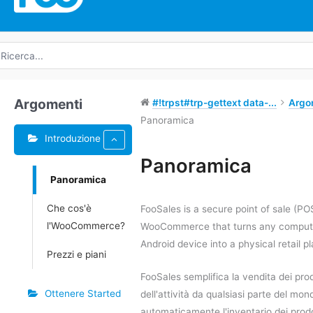
icerca
r:
Argomenti
#!trpst#trp-gettext data-...
Argo
Panoramica
Introduzione
Tag
Panoramica
Panoramica
Navigazione
tra
Che cos'è
FooSales is a secure point of sale (PO
i
l'WooCommerce?
WooCommerce that turns any computer
documenti
Android device into a physical retail p
Prezzi e piani
FooSales semplifica la vendita dei prod
Ottenere Started
dell'attività da qualsiasi parte del mo
automaticamente l'inventario dei pro