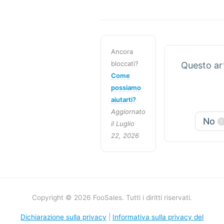
Ancora
bloccati?
Questo art
Come
possiamo
aiutarti?
Aggiornato
No
1
il Luglio
22, 2026
Copyright © 2026 FooSales. Tutti i diritti riservati.
Dichiarazione sulla privacy
|
Informativa sulla privacy del