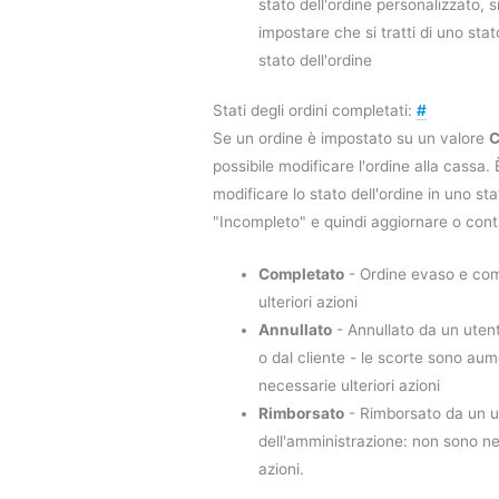
stato dell'ordine personalizzato, 
impostare che si tratti di uno sta
stato dell'ordine
Stati degli ordini completati:
#
Se un ordine è impostato su un valore
C
possibile modificare l'ordine alla cassa. 
modificare lo stato dell'ordine in uno sta
"Incompleto" e quindi aggiornare o conti
Completato
- Ordine evaso e com
ulteriori azioni
Annullato
- Annullato da un uten
o dal cliente - le scorte sono au
necessarie ulteriori azioni
Rimborsato
- Rimborsato da un u
dell'amministrazione: non sono nec
azioni.