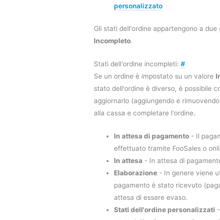
personalizzato
Gli stati dell'ordine appartengono a due
Incompleto
.
Stati dell'ordine incompleti:
#
Se un ordine è impostato su un valore
I
stato dell'ordine è diverso, è possibile c
aggiornarlo (aggiungendo e rimuovendo 
alla cassa e completare l'ordine.
In attesa di pagamento
- Il paga
effettuato tramite FooSales o onli
In attesa
- In attesa di pagament
Elaborazione
- In genere viene ut
pagamento è stato ricevuto (pagat
attesa di essere evaso.
Stati dell'ordine personalizzati
-