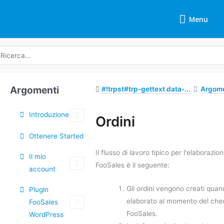
Vai
Menu
al
Menu
contenuto
icerca
r:
Argomenti
#!trpst#trp-gettext data-...
Argome
Introduzione
Tag
Ordini
Ottenere Started
Navigazione
tra
Il flusso di lavoro tipico per l'elaborazio
Il mio
i
FooSales è il seguente:
account
documenti
Gli ordini vengono creati quan
Plugin
elaborato al momento del chec
FooSales
FooSales.
WordPress