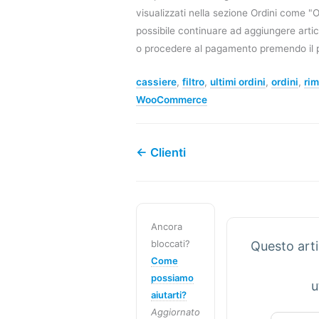
visualizzati nella sezione Ordini come "O
possibile continuare ad aggiungere artic
o procedere al pagamento premendo il p
cassiere
,
filtro
,
ultimi ordini
,
ordini
,
rim
WooCommerce
← Clienti
Ancora
bloccati?
Questo arti
Come
possiamo
u
aiutarti?
Aggiornato