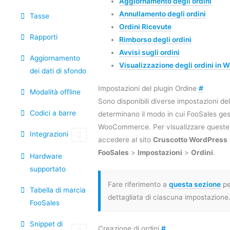
Aggiornamento degli ordini
Annullamento degli ordini
Tasse
Ordini Ricevute
Rapporti
Rimborso degli ordini
Avvisi sugli ordini
Aggiornamento
Visualizzazione degli ordini i
dei dati di sfondo
Impostazioni del plugin Ordine
#
Modalità offline
Sono disponibili diverse impostazioni de
Codici a barre
determinano il modo in cui FooSales gest
WooCommerce. Per visualizzare queste 
Integrazioni
accedere al sito
Cruscotto WordPress
FooSales
>
Impostazioni
>
Ordini
.
Hardware
supportato
Fare riferimento a
questa sezione
pe
Tabella di marcia
dettagliata di ciascuna impostazione
FooSales
Snippet di
Creazione di ordini
#