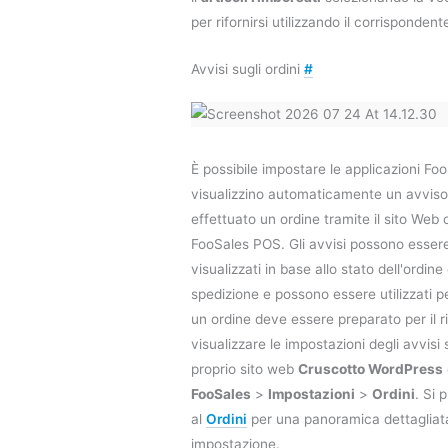
per rifornirsi utilizzando il corrisponden
Avvisi sugli ordini
#
È possibile impostare le applicazioni F
visualizzino automaticamente un avviso
effettuato un ordine tramite il sito Web o
FooSales POS. Gli avvisi possono essere
visualizzati in base allo stato dell'ordin
spedizione e possono essere utilizzati p
un ordine deve essere preparato per il r
visualizzare le impostazioni degli avvisi 
proprio sito web
Cruscotto WordPress
FooSales
>
Impostazioni
>
Ordini
. Si 
al
Ordini
per una panoramica dettagliat
impostazione.