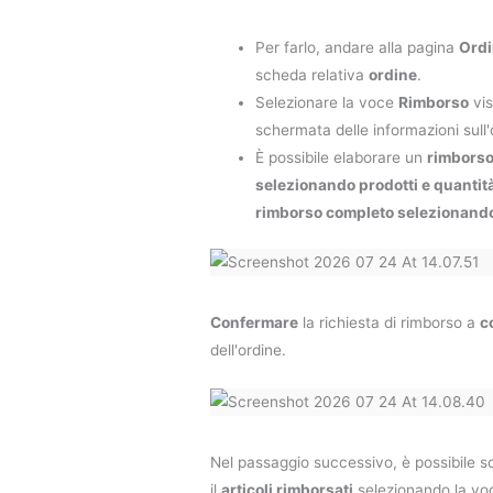
Per farlo, andare alla pagina
Ordi
scheda relativa
ordine
.
Selezionare la voce
Rimborso
vis
schermata delle informazioni sull'
È possibile elaborare un
rimborso
selezionando prodotti e quantit
rimborso completo selezionando t
Confermare
la richiesta di rimborso a
c
dell'ordine.
Nel passaggio successivo, è possibile s
il
articoli rimborsati
selezionando la v