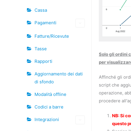
Cassa
Pagamenti
Fatture/Ricevute
Tasse
Solo gli ordini
Rapporti
per visualizzare
Aggiornamento dei dati
Affinché gli ord
di sfondo
script che aggiu
operazione, abb
Modalità offline
procedere all'a
Codici a barre
NB: Si co
Integrazioni
questo pu