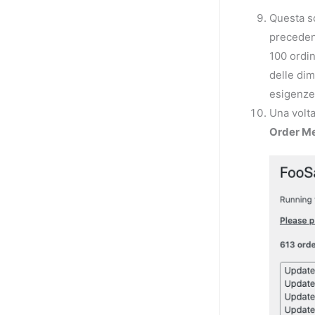
Questa sc
precedent
100 ordin
delle dim
esigenze
Una volta
Order M