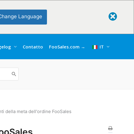
Change Language
gelog
Contatto
FooSales.com →
IT
i della meta dell'ordine FooSales
FooSales