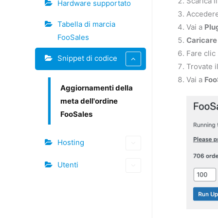
Scarica i
Hardware supportato
Accedere
Tabella di marcia
Vai a
Plu
FooSales
Caricare
Fare clic
Snippet di codice
Trovate i
Vai a
Foo
Aggiornamenti della
meta dell'ordine
FooSales
Hosting
Utenti