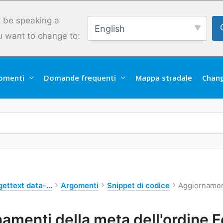
 be speaking a
English
u want to change to:
omenti
Domande frequenti
Mappa stradale
Chan
ettext data-...
Argomenti
Snippet di codice
Aggiornament
amenti della meta dell'ordine 