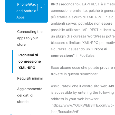
RPC
(secondario). L'API REST è il meto
iPhone/iPad
connessione preferito, poiché è gener
and Android
più stabile e sicuro di XML-RPC. In alc
Apps
ambienti server, potrebbe non essere
possibile utilizzare l'API REST e l'host 
Connecting the
un plugin di sicurezza WordPress potr
apps to your
bloccare o limitare XML-RPC per motivi
store
sicurezza, causando un "
Errore di
Problemi di
connessione
" in FooSales.
connessione
Ecco alcune cose che potete provare s
XML-RPC
trovate in questa situazione:
Requisiti minimi
Assicuratevi che il vostro sito web
API
Aggiornamento
is accessible by entering the following
dei dati di
address in your web browser:
sfondo
‘https://www.YOURWEBSITE.com/wp-
json/foosales/v6’