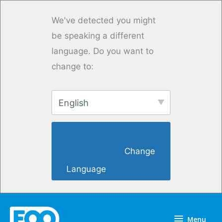
Vai
al
We've detected you might
contenuto
be speaking a different
language. Do you want to
change to:
English
                        Change 
Language                    
Menu
Menu