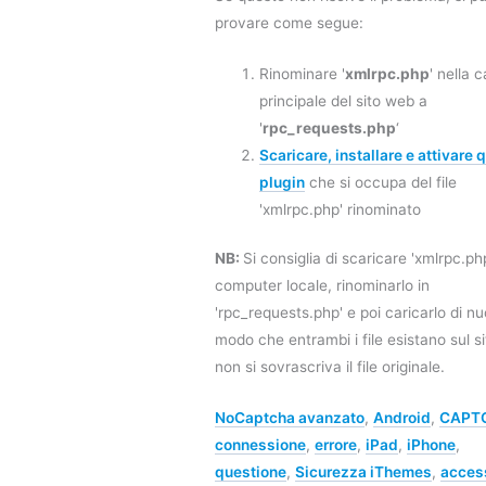
provare come segue:
Rinominare '
xmlrpc.php
' nella c
principale del sito web a
'
rpc_requests.php
‘
Scaricare, installare e attivare 
plugin
che si occupa del file
'xmlrpc.php' rinominato
NB:
Si consiglia di scaricare 'xmlrpc.php
computer locale, rinominarlo in
'rpc_requests.php' e poi caricarlo di nu
modo che entrambi i file esistano sul si
non si sovrascriva il file originale.
NoCaptcha avanzato
,
Android
,
CAPT
connessione
,
errore
,
iPad
,
iPhone
,
questione
,
Sicurezza iThemes
,
acces