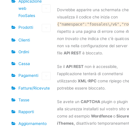
Applicazione
web
Dovrebbe apparire una schermata che
FooSales
visualizza il codice che inizia con
{"namespace":"foosales\/v6","ro
Prodotti
rispetto a una pagina di errore come
4
non trovato
che indica che c'è qualco
Clienti
non va nella configurazione del server 
Ordini
file
API REST
è bloccato.
Cassa
Se il
API REST
non è accessibile,
l'applicazione tenterà di connettersi
Pagamenti
utilizzando
XML-RPC
come ripiego ch
potrebbe essere bloccato.
Fatture/Ricevute
Tasse
Se avete un
CAPTCHA
plugin o plugin 
alla sicurezza installati sul vostro sito 
Rapporti
come ad esempio
Wordfence
o
Sicur
iThemes,
disattivarlo temporaneamen
Aggiornamento