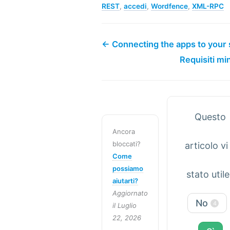
REST
,
accedi
,
Wordfence
,
XML-RPC
← Connecting the apps to your 
Requisiti mi
Questo
Ancora
bloccati?
articolo vi
Come
possiamo
stato util
aiutarti?
Aggiornato
No
4
il Luglio
22, 2026