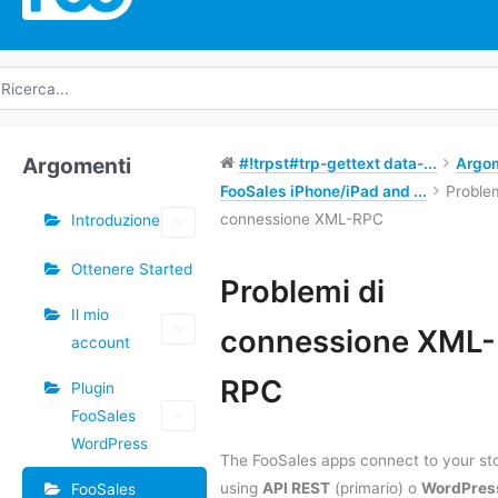
icerca
r:
Argomenti
#!trpst#trp-gettext data-...
Argo
FooSales iPhone/iPad and ...
Problem
connessione XML-RPC
Introduzione
Ottenere Started
Tag
Problemi di
Il mio
Navigazione
connessione XML-
account
tra
i
RPC
Plugin
documenti
FooSales
WordPress
The FooSales apps connect to your st
using
API REST
(primario) o
WordPres
FooSales