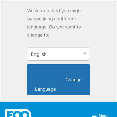
Vai
al
We've detected you might
contenuto
be speaking a different
language. Do you want to
change to:
English
                        Change 
Language                    
Menu
Menu