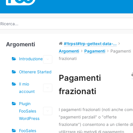
icerca
r:
Argomenti
#!trpst#trp-gettext data-...
Argomenti
Pagamenti
Pagamenti
frazionati
Introduzione
Ottenere Started
Tag
Pagamenti
Il mio
Navigazione
frazionati
account
tra
i
Plugin
documenti
I pagamenti frazionati (noti anche co
FooSales
"pagamenti parziali" o "offerte
WordPress
frazionate") consentono a un cliente di
FooSales
utilizzare più metodi di pagamento