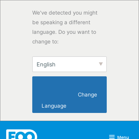
Vai
al
We've detected you might
contenuto
be speaking a different
language. Do you want to
change to:
English
                        Change 
Language                    
Menu
Menu