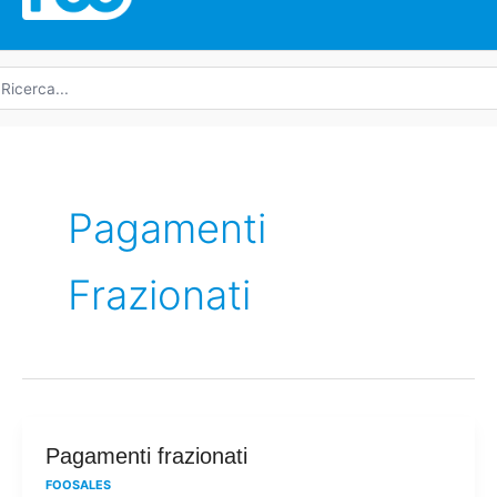
icerca
r:
Pagamenti
Frazionati
Pagamenti
Pagamenti frazionati
frazionati
FOOSALES