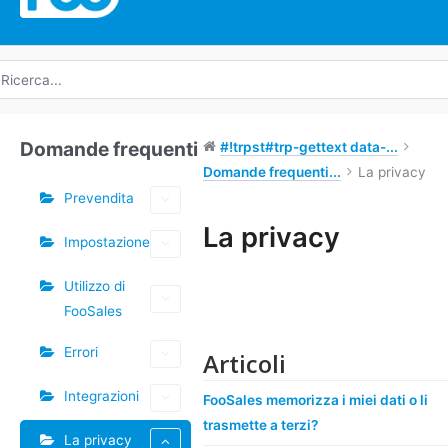
icerca
r:
Domande frequenti
#!trpst#trp-gettext data-...
Domande frequenti...
La privacy
Prevendita
La privacy
Impostazione
Navigazione
Utilizzo di
tra
FooSales
i
documenti
Errori
Articoli
Integrazioni
FooSales memorizza i miei dati o li
trasmette a terzi?
La privacy