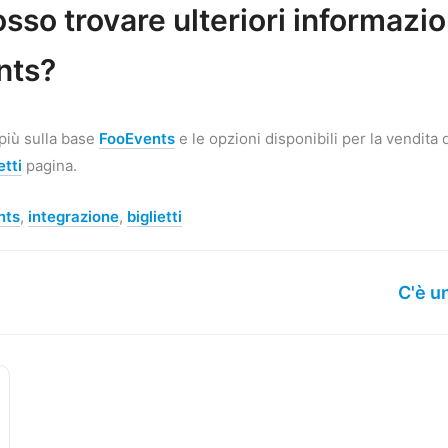
sso trovare ulteriori informazio
nts?
più sulla base
FooEvents
e le opzioni disponibili per la vendita de
etti
pagina.
nts
,
integrazione
,
biglietti
C'è u