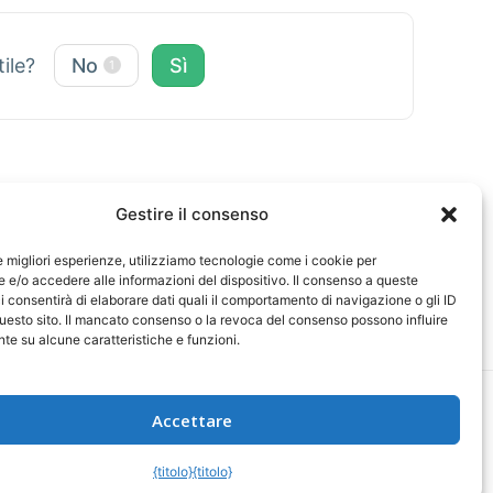
tile?
No
Sì
1
Gestire il consenso
le migliori esperienze, utilizziamo tecnologie come i cookie per
e/o accedere alle informazioni del dispositivo. Il consenso a queste
i consentirà di elaborare dati quali il comportamento di navigazione o gli ID
uesto sito. Il mancato consenso o la revoca del consenso possono influire
e su alcune caratteristiche e funzioni.
Accettare
arazione di non responsabilità
{titolo}
{titolo}