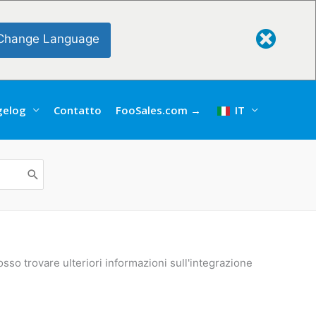
Change Language
gelog
Contatto
FooSales.com →
IT
sso trovare ulteriori informazioni sull'integrazione