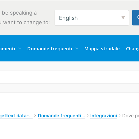
 be speaking a
English
u want to change to:
omenti
Domande frequenti
Mappa stradale
Chan
ettext data-...
Domande frequenti...
Integrazioni
Dove po