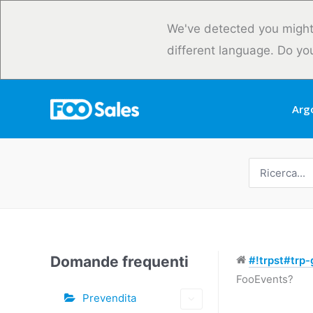
Vai
al
We've detected you might
contenuto
different language. Do yo
Arg
Ricerca
per:
Domande frequenti
#!trpst#trp-g
FooEvents?
Prevendita