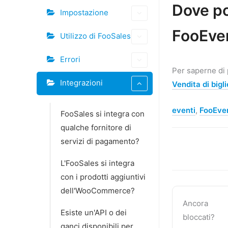
Tag
Dove po
Impostazione
Navigazione
FooEve
Utilizzo di FooSales
tra
i
Errori
documenti
Per saperne di 
Integrazioni
Vendita di bigli
eventi
,
FooEve
FooSales si integra con
qualche fornitore di
servizi di pagamento?
L'FooSales si integra
con i prodotti aggiuntivi
dell'WooCommerce?
Ancora
Esiste un'API o dei
bloccati?
ganci disponibili per