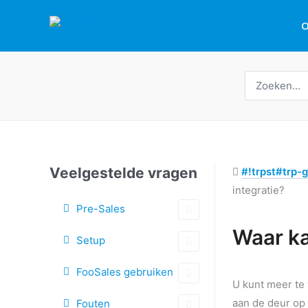
Overslaan
O
naar
inhoud
Zoeken
naar:
Veelgestelde vragen
#!trpst#trp-g
integratie?
Pre-Sales
Tags
Waar ka
Setup
Doc
FooSales gebruiken
navigatie
U kunt meer te
aan de deur op
Fouten