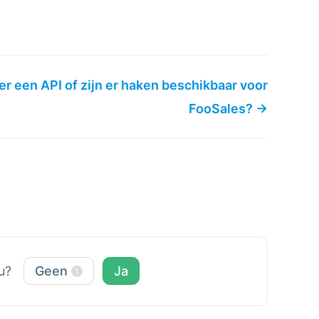
 er een API of zijn er haken beschikbaar voor
FooSales? →
ou?
Geen
Ja
1