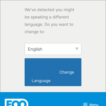
Overslaan
naar
We've detected you might
inhoud
be speaking a different
language. Do you want to
change to:
English
                        Change 
Language                    
Menu
Menu