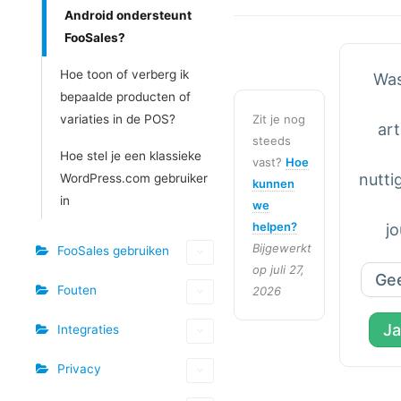
Android ondersteunt
FooSales?
Hoe toon of verberg ik
Was
bepaalde producten of
Zit je nog
variaties in de POS?
art
steeds
Hoe stel je een klassieke
vast?
Hoe
nutti
WordPress.com gebruiker
kunnen
in
we
helpen?
j
Bijgewerkt
FooSales gebruiken
op juli 27,
Ge
Fouten
2026
Ja
Integraties
Privacy