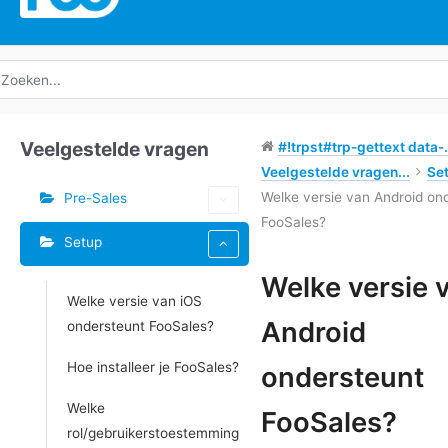
oeken
ar:
Veelgestelde vragen
#!trpst#trp-gettext data-.
Veelgestelde vragen...
Se
Welke versie van Android on
Pre-Sales
FooSales?
Setup
Welke versie 
Welke versie van iOS
Doc
Android
ondersteunt FooSales?
navigatie
Hoe installeer je FooSales?
ondersteunt
Welke
FooSales?
rol/gebruikerstoestemming