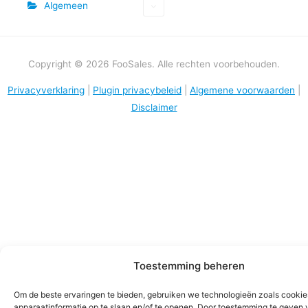
Algemeen
Copyright © 2026 FooSales. Alle rechten voorbehouden.
Privacyverklaring
|
Plugin privacybeleid
|
Algemene voorwaarden
|
Disclaimer
Toestemming beheren
Om de beste ervaringen te bieden, gebruiken we technologieën zoals cooki
apparaatinformatie op te slaan en/of te openen. Door toestemming te geven 