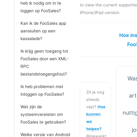
heb ik nodig om in te
to view the current supporte
loggen op FooSales?
iPhone/iPad version.
Kan ik de FooSales app
aansluiten op een
Hoe ins
kassalade?
Foo
Ik krijg geen toegang tot
FooSales door een XML-
RPC
bestandstoegangsfout?
Was
Ik heb problemen met
Zit je nog
inloggen op FooSales?
art
steeds
Wat zijn de
vast?
Hoe
nutti
kunnen
systeemvereisten om
we
FooSales te gebruiken?
helpen?
j
Welke versie van Android
Bijgewerkt