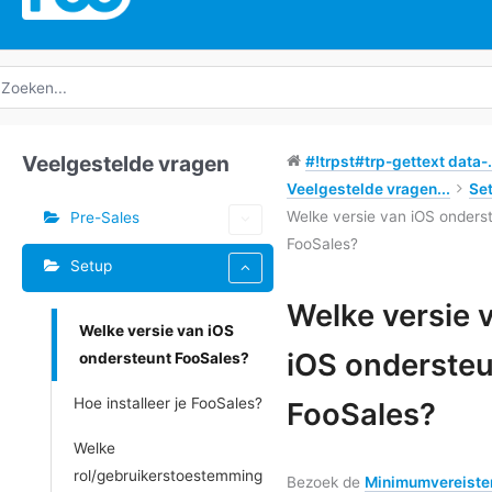
oeken
ar:
Veelgestelde vragen
#!trpst#trp-gettext data-.
Veelgestelde vragen...
Se
Welke versie van iOS onders
Pre-Sales
FooSales?
Setup
Welke versie 
Welke versie van iOS
Doc
iOS onderste
ondersteunt FooSales?
navigatie
Hoe installeer je FooSales?
FooSales?
Welke
rol/gebruikerstoestemming
Bezoek de
Minimumvereiste