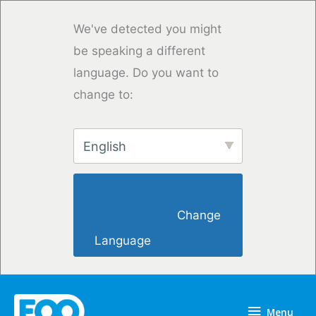
Overslaan
naar
We've detected you might
inhoud
be speaking a different
language. Do you want to
change to:
English
                        Change 
Language                    
Menu
Menu