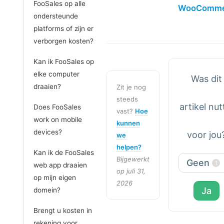
FooSales op alle
WooComme
ondersteunde
platforms of zijn er
verborgen kosten?
Kan ik FooSales op
elke computer
Was dit
draaien?
Zit je nog
steeds
artikel nut
Does FooSales
vast?
Hoe
work on mobile
kunnen
devices?
voor jou
we
helpen?
Kan ik de FooSales
Bijgewerkt
Geen
1
web app draaien
op juli 31,
op mijn eigen
2026
Ja
domein?
Brengt u kosten in
rekening voor