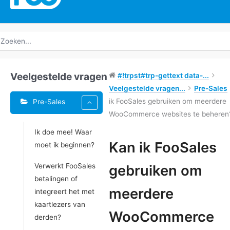
oeken
ar:
Veelgestelde vragen
#!trpst#trp-gettext data-...
Veelgestelde vragen...
Pre-Sales
ik FooSales gebruiken om meerdere
Pre-Sales
WooCommerce websites te beheren
Ik doe mee! Waar
Tags
Kan ik FooSales
moet ik beginnen?
Doc
Verwerkt FooSales
gebruiken om
navigatie
betalingen of
meerdere
integreert het met
kaartlezers van
WooCommerce
derden?