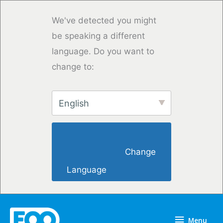
Overslaan
naar
We've detected you might
inhoud
be speaking a different
language. Do you want to
change to:
English
                        Change 
Language                    
Menu
Menu