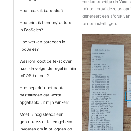
en dan terwijl je de
Voer
k
printer, draai deze
op
opni
Hoe maak ik barcodes?
genereert een afdruk van 
Hoe print ik bonnen/facturen
printerinstellingen.
in FooSales?
Hoe werken barcodes in
FooSales?
Waarom loopt de tekst over
naar de volgende regel in mijn
mPOP-bonnen?
Hoe beperk ik het aantal
bestellingen dat wordt
opgehaald uit mijn winkel?
Moet ik nog steeds een
gebruikerssleutel en geheim
invoeren om in te loggen op