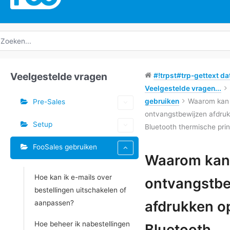
oeken
ar:
Veelgestelde vragen
#!trpst#trp-gettext dat
Veelgestelde vragen...
gebruiken
Waarom kan 
Pre-Sales
ontvangstbewijzen afdruk
Setup
Bluetooth thermische prin
FooSales gebruiken
Tags
Waarom kan 
Doc
Hoe kan ik e-mails over
ontvangstbe
navigatie
bestellingen uitschakelen of
afdrukken o
aanpassen?
Hoe beheer ik nabestellingen
Bluetooth