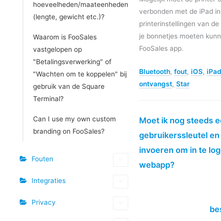
hoeveelheden/maateenheden
verbonden met de iPad in
(lengte, gewicht etc.)?
printerinstellingen van de
je bonnetjes moeten kunn
Waarom is FooSales
FooSales app.
vastgelopen op
"Betalingsverwerking" of
Bluetooth
,
fout
,
iOS
,
iPa
"Wachten om te koppelen" bij
ontvangst
,
Star
gebruik van de Square
Terminal?
Can I use my own custom
Moet ik nog steeds 
branding on FooSales?
gebruikerssleutel e
invoeren om in te lo
Fouten
webapp?
Integraties
Privacy
be