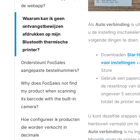
de webapp?
Waarom kan ik geen
Als
Auto verbinding
is ui
ontvangstbewijzen
u de instelling inschakel
afdrukken op mijn
volgende dingen te doen:
Bluetooth thermische
printer?
Downloaden
Star 
Ondersteunt FooSales
voor instellingen
va
aangepaste bestelnummers?
Store
Gebruik een paperc
Why does FooSales not find
de resetknop van d
my product when scanning
ongeveer 5 seconde
its barcode with the built-in
totdat de printer w
camera?
U kunt dezelfde stappen 
Hoe configureer ik producten
hierboven vermeld om te 
die worden verkocht in
Auto verbinding
is nu in
decimale
Mogelijk moet de printer