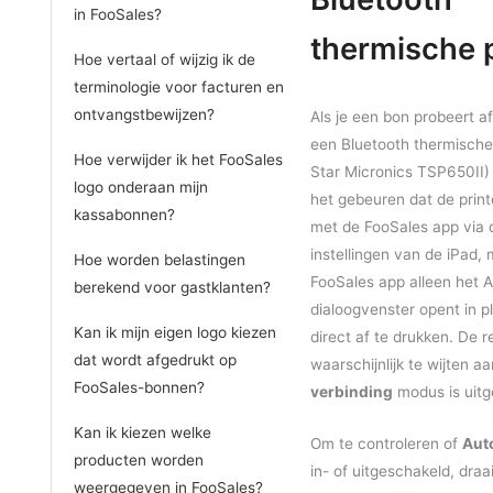
in FooSales?
thermische p
Hoe vertaal of wijzig ik de
terminologie voor facturen en
ontvangstbewijzen?
Als je een bon probeert a
een Bluetooth thermische 
Hoe verwijder ik het FooSales
Star Micronics TSP650II)
logo onderaan mijn
het gebeuren dat de print
kassabonnen?
met de FooSales app via 
instellingen van de iPad,
Hoe worden belastingen
FooSales app alleen het Ai
berekend voor gastklanten?
dialoogvenster opent in p
Kan ik mijn eigen logo kiezen
direct af te drukken. De r
dat wordt afgedrukt op
waarschijnlijk te wijten a
FooSales-bonnen?
verbinding
modus is uitg
Kan ik kiezen welke
Om te controleren of
Aut
producten worden
in- of uitgeschakeld, draa
weergegeven in FooSales?