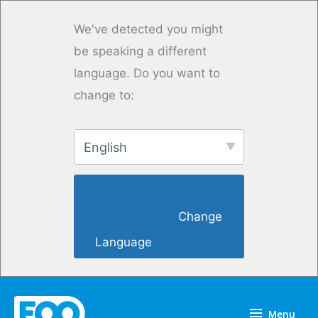
Overslaan
naar
We've detected you might
inhoud
be speaking a different
language. Do you want to
change to:
English
                        Change 
Language                    
Menu
Menu