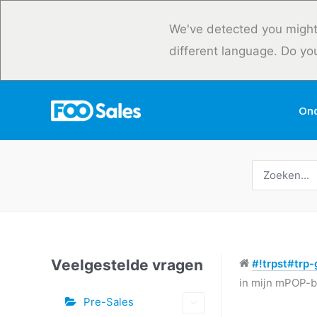
Overslaan
naar
We've detected you might
inhoud
different language. Do yo
On
Zoeken
naar:
Veelgestelde vragen
#!trpst#trp-g
in mijn mPOP-
Pre-Sales