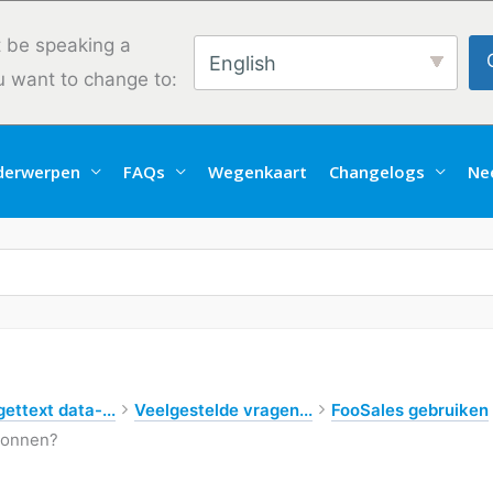
 be speaking a
English
u want to change to:
derwerpen
FAQs
Wegenkaart
Changelogs
Ne
ettext data-...
Veelgestelde vragen...
FooSales gebruiken
bonnen?