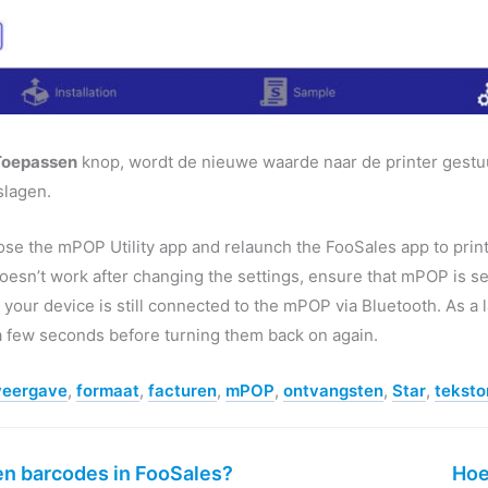
Toepassen
knop, wordt de nieuwe waarde naar de printer gestuu
slagen.
se the mPOP Utility app and relaunch the FooSales app to print r
esn’t work after changing the settings, ensure that mPOP is sel
 your device is still connected to the mPOP via Bluetooth. As a 
 a few seconds before turning them back on again.
eergave
,
formaat
,
facturen
,
mPOP
,
ontvangsten
,
Star
,
tekst
n barcodes in FooSales?
Hoe