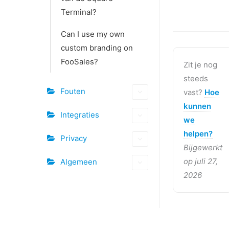
Terminal?
Can I use my own
custom branding on
FooSales?
Zit je nog
steeds
Fouten
vast?
Hoe
kunnen
Integraties
we
helpen?
Privacy
Bijgewerkt
op juli 27,
Algemeen
2026