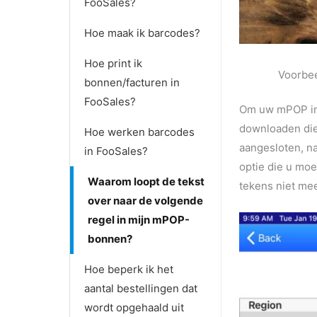
FooSales?
Hoe maak ik barcodes?
Hoe print ik
Voorbee
bonnen/facturen in
FooSales?
Om uw mPOP in 
downloaden die
Hoe werken barcodes
aangesloten, n
in FooSales?
optie die u moe
Waarom loopt de tekst
tekens niet me
over naar de volgende
regel in mijn mPOP-
bonnen?
Hoe beperk ik het
aantal bestellingen dat
wordt opgehaald uit