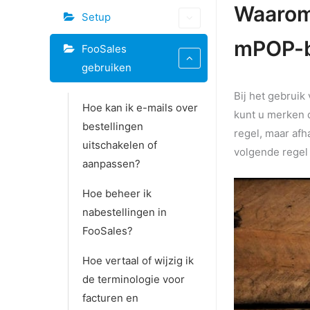
Tags
Waarom 
Setup
Doc
mPOP-
FooSales
navigatie
gebruiken
Bij het gebrui
Hoe kan ik e-mails over
kunt u merken 
bestellingen
regel, maar af
uitschakelen of
volgende regel 
aanpassen?
Hoe beheer ik
nabestellingen in
FooSales?
Hoe vertaal of wijzig ik
de terminologie voor
facturen en