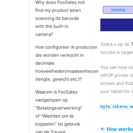
Why does FooSales not
find my product when
scanning its barcode
with the built-in
camera?
Zodra u op de
Hoe configureer ik producten
succes is opge
die worden verkocht in
decimale
You can now clo
hoeveelheden/maateenheden
mPOP printer do
(lengte, gewicht etc.)?
screen and that
your tablet for
Waarom is FooSales
vastgelopen op
byte
,
tekens
,
w
"Betalingsverwerking"
of "Wachten om te
koppelen" bij gebruik
← Hoe werke
van de Square