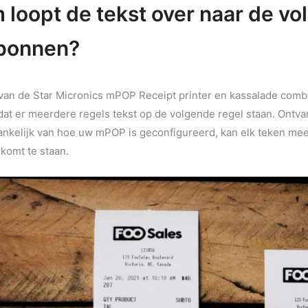
loopt de tekst over naar de vol
bonnen?
k van de Star Micronics mPOP Receipt printer en kassalade com
dat er meerdere regels tekst op de volgende regel staan. Ontv
hankelijk van hoe uw mPOP is geconfigureerd, kan elk teken mee
komt te staan.