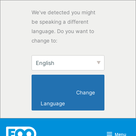
Saltar
para
We've detected you might
o
be speaking a different
conteúdo
language. Do you want to
change to:
English
                        Change 
Language                    
Menu
Menu