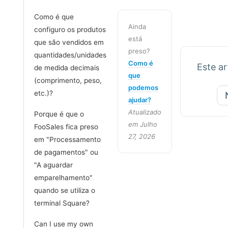
Como é que
Ainda
configuro os produtos
está
que são vendidos em
preso?
quantidades/unidades
Como é
Este art
de medida decimais
que
(comprimento, peso,
podemos
etc.)?
ajudar?
Atualizado
Porque é que o
em Julho
FooSales fica preso
27, 2026
em "Processamento
de pagamentos" ou
"A aguardar
emparelhamento"
quando se utiliza o
terminal Square?
Can I use my own