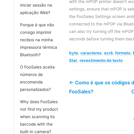
with the mPOP printer doesn’t wo
iniciar sessão na
settings, ensure that mPOP is sele
aplicação Web?
the FooSales Settings screen and t
connected to the mPOP via Bluetoo
Porque é que não
can also try turning off the mPOP
consigo imprimir
seconds before turning them back
recibos na minha
impressora térmica
byte
,
caracteres
,
ecrã
,
formato
,
Bluetooth?
Star
,
revestimento de texto
O FooSales aceita
números de
encomenda
← Como é que os códigos d
personalizados?
FooSales?
C
Why does FooSales
not find my product
when scanning its
barcode with the
built-in camera?