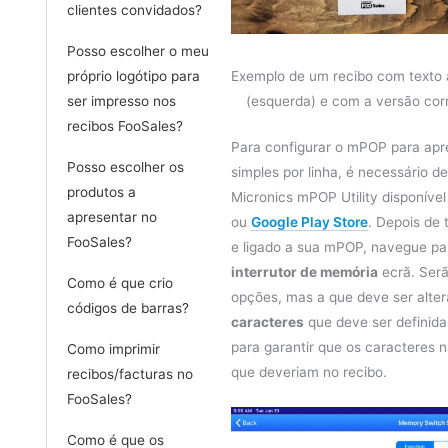
clientes convidados?
Posso escolher o meu
próprio logótipo para
Exemplo de um recibo com texto a
ser impresso nos
(esquerda) e com a versão corr
recibos FooSales?
Para configurar o mPOP para apr
Posso escolher os
simples por linha, é necessário d
produtos a
Micronics mPOP Utility disponíve
apresentar no
ou
Google Play Store
. Depois de 
FooSales?
e ligado a sua mPOP, navegue pa
interrutor de memória
ecrã. Serã
Como é que crio
opções, mas a que deve ser alte
códigos de barras?
caracteres
que deve ser definid
para garantir que os caracteres
Como imprimir
que deveriam no recibo.
recibos/facturas no
FooSales?
Como é que os