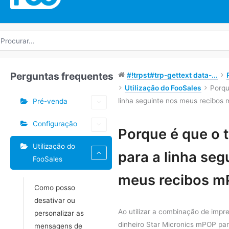
rocurar
r:
Perguntas frequentes
#!trpst#trp-gettext data-...
Utilização do FooSales
Porqu
linha seguinte nos meus recibos
Pré-venda
Configuração
Etiquetas
Porque é que o 
Utilização do
Navegação
para a linha seg
FooSales
do
Doc
meus recibos 
Como posso
desativar ou
Ao utilizar a combinação de impr
personalizar as
dinheiro Star Micronics mPOP par
mensagens de