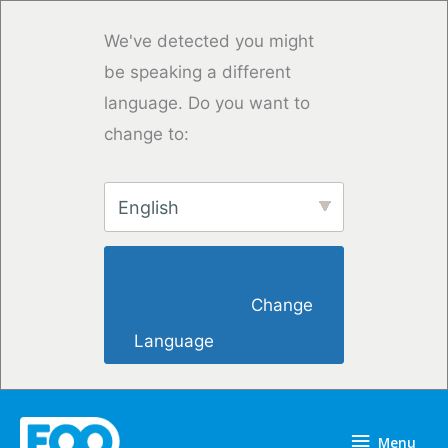
Saltar
para
We've detected you might
o
be speaking a different
conteúdo
language. Do you want to
change to:
English
                        Change 
Language                    
Menu
Menu