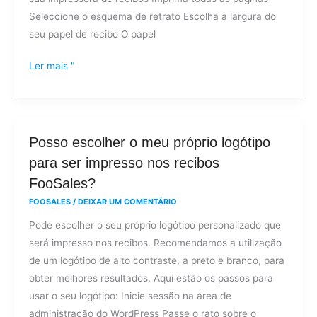
Seleccione o esquema de retrato Escolha a largura do
seu papel de recibo O papel
Ler mais "
Posso
Posso escolher o meu próprio logótipo
escolher
para ser impresso nos recibos
o
FooSales?
meu
FOOSALES
/
DEIXAR UM COMENTÁRIO
próprio
Pode escolher o seu próprio logótipo personalizado que
logótipo
será impresso nos recibos. Recomendamos a utilização
para
de um logótipo de alto contraste, a preto e branco, para
ser
obter melhores resultados. Aqui estão os passos para
impresso
usar o seu logótipo: Inicie sessão na área de
nos
administração do WordPress Passe o rato sobre o
recibos