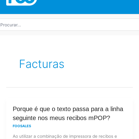
rocurar
r:
Facturas
Porque
Porque é que o texto passa para a linha
é
seguinte nos meus recibos mPOP?
que
FOOSALES
o
Ao utilizar a combinação de impressora de recibos e
texto