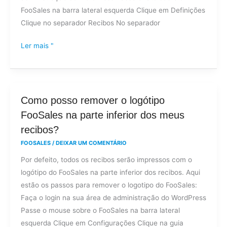
FooSales na barra lateral esquerda Clique em Definições
FooSales?
Clique no separador Recibos No separador
Ler mais "
Como
Como posso remover o logótipo
posso
FooSales na parte inferior dos meus
remover
recibos?
o
FOOSALES
/
DEIXAR UM COMENTÁRIO
logótipo
Por defeito, todos os recibos serão impressos com o
FooSales
logótipo do FooSales na parte inferior dos recibos. Aqui
na
estão os passos para remover o logotipo do FooSales:
parte
Faça o login na sua área de administração do WordPress
inferior
Passe o mouse sobre o FooSales na barra lateral
dos
esquerda Clique em Configurações Clique na guia
meus