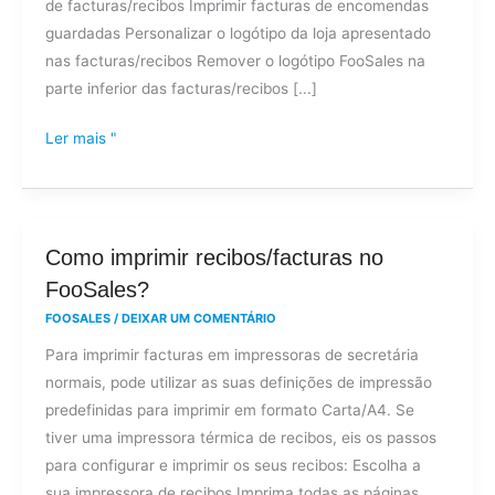
de facturas/recibos Imprimir facturas de encomendas
guardadas Personalizar o logótipo da loja apresentado
nas facturas/recibos Remover o logótipo FooSales na
parte inferior das facturas/recibos [...]
Ler mais "
Como
Como imprimir recibos/facturas no
imprimir
FooSales?
recibos/facturas
FOOSALES
/
DEIXAR UM COMENTÁRIO
no
Para imprimir facturas em impressoras de secretária
FooSales?
normais, pode utilizar as suas definições de impressão
predefinidas para imprimir em formato Carta/A4. Se
tiver uma impressora térmica de recibos, eis os passos
para configurar e imprimir os seus recibos: Escolha a
sua impressora de recibos Imprima todas as páginas