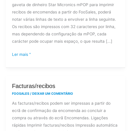
gaveta de dinheiro Star Micronics mPOP para imprimir
passa
recibos de encomendas a partir do FooSales, poderá
para
notar várias linhas de texto a envolver a linha seguinte.
a
Os recibos são impressos com 32 caracteres por linha,
linha
mas dependendo da configuração da mPOP, cada
seguinte
carácter pode ocupar mais espaço, o que resulta [...]
nos
meus
Ler mais "
recibos
mPOP?
Facturas/recibos
Facturas/recibos
FOOSALES
/
DEIXAR UM COMENTÁRIO
As facturas/recibos podem ser impressas a partir do
ecrã de confirmação da encomenda ao concluir a
compra ou através do ecrã Encomendas. Ligações
rápidas Imprimir facturas/recibos Impressão automática