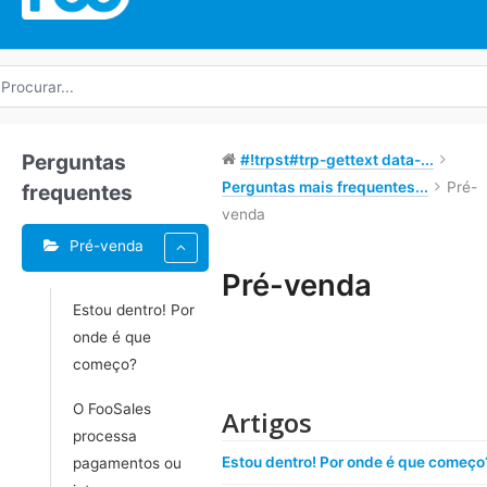
rocurar
r:
Perguntas
#!trpst#trp-gettext data-...
Perguntas mais frequentes...
Pré-
frequentes
venda
Pré-venda
Pré-venda
Estou dentro! Por
Navegação
onde é que
do
começo?
Doc
O FooSales
Artigos
processa
Estou dentro! Por onde é que começo
pagamentos ou