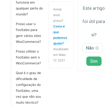
funciona em
Este artigo
qualquer parte do
Ainda
mundo?
está
preso?
foi útil para
Posso usar o
Como é
FooSales para
que
si?
gerir vários sites
podemos
WooCommerce?
ajudar?
Não
2
Atualizado
Posso utilizar o
em Maio
FooSales sem o
17, 2021
Sim
WooCommerce?
Qual é o grau de
dificuldade de
configuração do
FooSales, uma
vez que não sou
muito técnico?