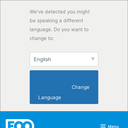
Saltar
para
We've detected you might
o
be speaking a different
conteúdo
language. Do you want to
change to:
English
                        Change 
Language                    
Menu
Menu