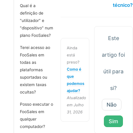
técnico?
Qual é a
definição de
"utilizador" e
"dispositivo" num
plano FooSales?
Este
Terei acesso ao
Ainda
artigo foi
FooSales em
está
preso?
todas as
Como é
plataformas
útil para
que
suportadas ou
podemos
existem taxas
si?
ajudar?
ocultas?
Atualizado
Não
Posso executar o
em Julho
FooSales em
31, 2026
qualquer
Sim
computador?