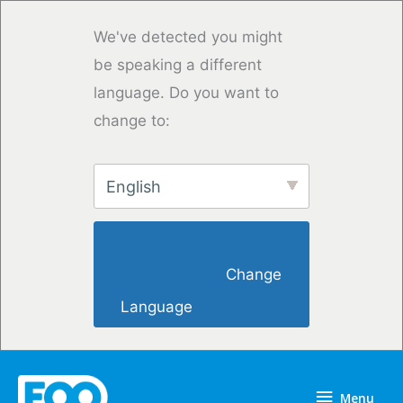
Saltar
para
We've detected you might
o
be speaking a different
conteúdo
language. Do you want to
change to:
English
                        Change 
Language                    
Menu
Menu