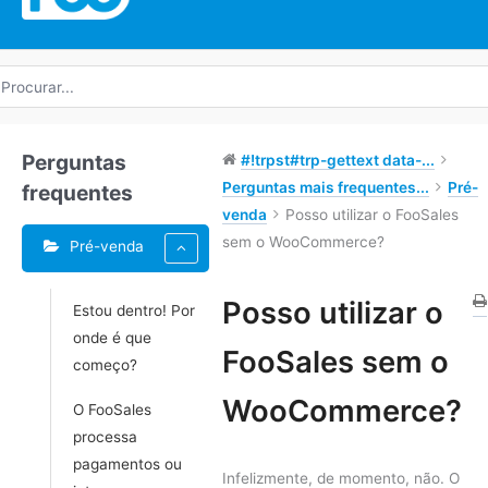
rocurar
r:
Perguntas
#!trpst#trp-gettext data-...
Perguntas mais frequentes...
Pré-
frequentes
venda
Posso utilizar o FooSales
sem o WooCommerce?
Pré-venda
Posso utilizar o
Estou dentro! Por
onde é que
Navegação
FooSales sem o
começo?
do
Doc
WooCommerce?
O FooSales
processa
pagamentos ou
Infelizmente, de momento, não. O